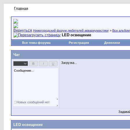
Главная
Правила форума
Новое на форуме
Живая лент
Нижегородский форум любителей аквариумистики
>
Все альбо
LED освещение
Все темы форума
Регистрация
Дневники
Чат
Загрузка...
Задава
LED освещение