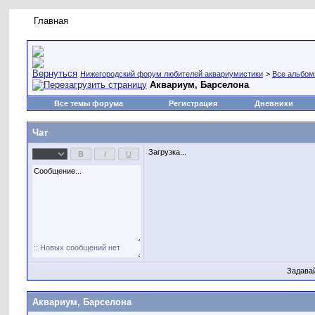
Главная
Правила форума
Новое на форуме
Живая лент
Нижегородский форум любителей аквариумистики
>
Все альбо
Аквариум, Барселона
Все темы форума
Регистрация
Дневники
Чат
Загрузка...
Задава
Аквариум, Барселона