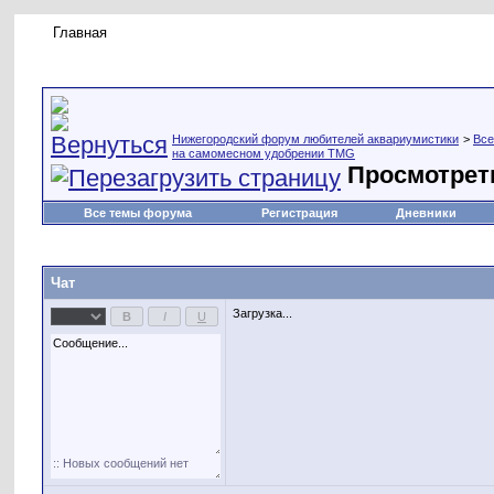
Главная
Правила форума
Новое на форуме
Живая лент
Нижегородский форум любителей аквариумистики
>
Все
на самомесном удобрении TMG
Просмотрет
Все темы форума
Регистрация
Дневники
Чат
Загрузка...