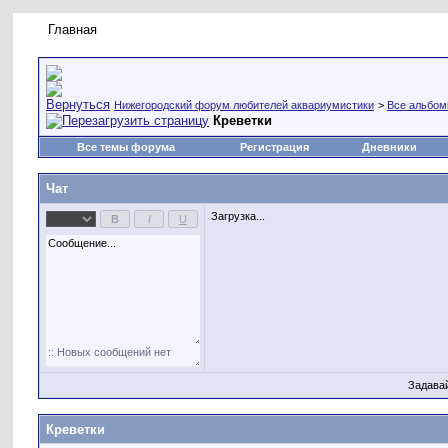
Главная
Правила форума
Новое на форуме
Живая лент
Нижегородский форум любителей аквариумистики
>
Все альбо
Креветки
Все темы форума
Регистрация
Дневники
Чат
Загрузка...
Задава
Креветки