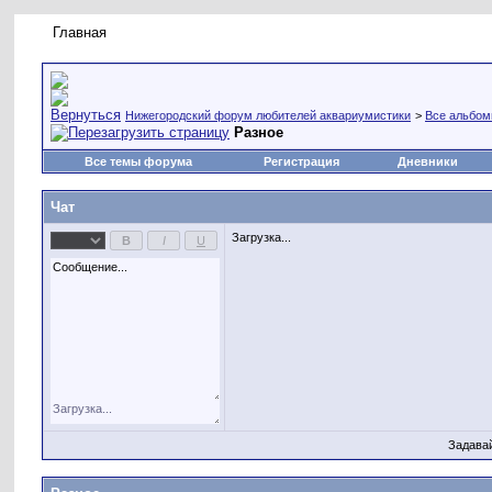
Главная
Правила форума
Новое на форуме
Живая лент
Нижегородский форум любителей аквариумистики
>
Все альбо
Разное
Все темы форума
Регистрация
Дневники
Чат
Загрузка...
Задава