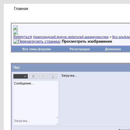
Главная
Правила форума
Новое на форуме
Живая лент
Нижегородский форум любителей аквариумистики
>
Все альбо
Просмотреть изображение
Все темы форума
Регистрация
Дневники
Чат
Загрузка...