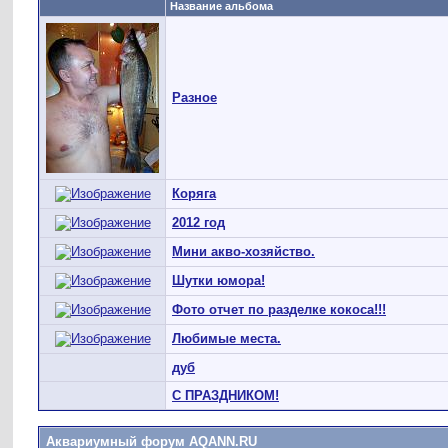
Название альбома
Разное
Коряга
2012 год
Мини акво-хозяйство.
Шутки юмора!
Фото отчет по разделке кокоса!!!
Любимые места.
дуб
С ПРАЗДНИКОМ!
Аквариумный форум AQANN.RU