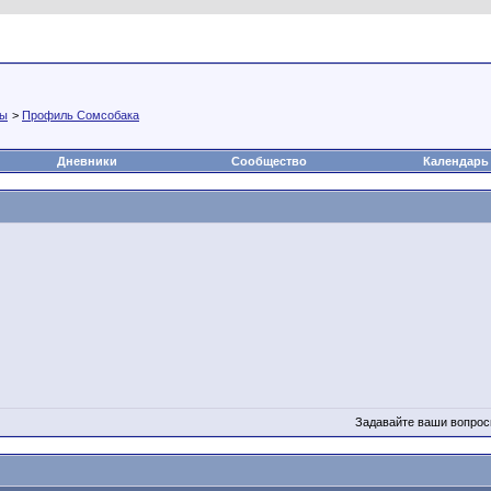
а
Статьи
Блоги
Группы
Чат
Видео
Файлы
мы
>
Профиль Сомсобака
Дневники
Сообщество
Календарь
Задавайте ваши вопрос