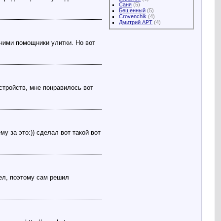
Саня
(5)
Бешенный
(5)
Crovenchik
(4)
Дмитрий АРТ
(4)
 ними помощники улитки. Но вот
стройств, мне понравилось вот
 за это:)) сделал вот такой вот
ашел, поэтому сам решил