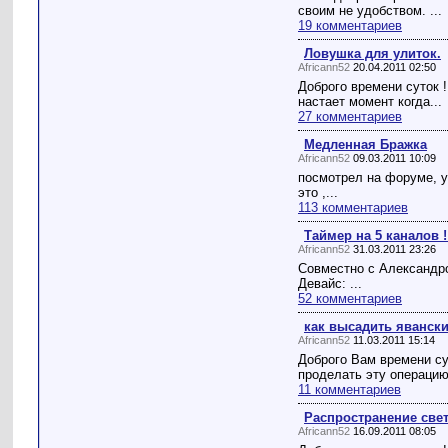
своим не удобством. ...
19 комментариев
Ловушка для улиток.
Africann52
20.04.2011 02:50
Доброго времени суток !
настает момент когда...
27 комментариев
Медленная Бражка
Africann52
09.03.2011 10:09
посмотрел на форуме, у
это ,...
113 комментариев
Таймер на 5 каналов !
Africann52
31.03.2011 23:26
Совместно с Александро
Девайс: ...
52 комментариев
как высадить явански
Africann52
11.03.2011 15:14
Доброго Вам времени сут
проделать эту операцию.
11 комментариев
Распространение свет
Africann52
16.09.2011 08:05