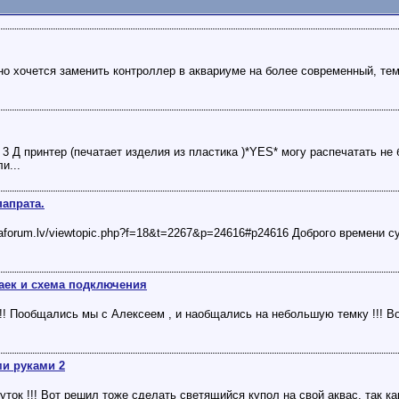
вно хочется заменить контроллер в аквариуме на более современный, те
я 3 Д принтер (печатает изделия из пластика )*YES* могу распечатать н
и...
папрата.
uaforum.lv/viewtopic.php?f=18&t=2267&p=24616#p24616 Доброго времени су
аек и схема подключения
!!! Пообщались мы с Алексеем , и наобщались на небольшую темку !!! Во
и руками 2
уток !!! Вот решил тоже сделать светящийся купол на свой аквас, так к