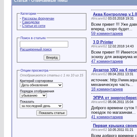
Статьи
- Отвечаемые темы
Категории
Аква Контроллер v.1.0
-
Рассказы форумчан
Africann52
03.03.2018 19:31
-
Самоделки
Всем привет !!! Уже да
-
Статьи из сети
вперед. скоро будет...
59 комментариев
Поиск в статьях
3 D Printer
Africann52
12.02.2018 14:43
Расширенный поиск
Всем привет !!! Имеетс
эскизу для аквариума ил
47 комментариев
Дозатор УДО на 4 пре
Опции просмотра
Africann52
09.04.2011 13:31
Отображаются статьи с 1 по 10 из 15
источник: http://www.aq
Критерий сортировки
механическую часть...
18 комментариев
Порядок отображения
ЭПРА от энергосберег
Показать
Africann52
05.06.2011 15:04
Доброго времени суток 
поездок по магазинам...
41 комментариев
Первая крышка своим
Africann52
10.05.2011 01:21
Всем доброго времени с