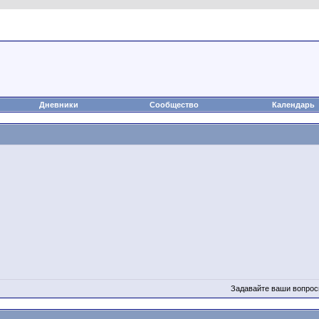
а
Статьи
Блоги
Группы
Чат
Видео
Файлы
Дневники
Сообщество
Календарь
Задавайте ваши вопрос