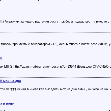
!!:) Аквариум запущен, растения растут, рыбосы подрастают, а вместе с
 многих проблемы с генератором СО2, очень много в инете различных, у
!!
м MIHS http://aqann.ru/forum/member.php?u=13944 (Большое СПАСИБО ему
й мох на дно
ок !!! :):):) Искал в инете как высадить мох на дно аквы , ни чего не н
 ...
а в воде