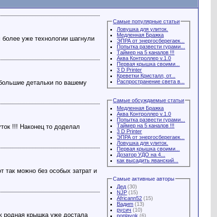
Самые популярные статьи
Ловушка для улиток.
Медленная Бражка
м более уже технологии шагнули
ЭПРА от энергосберегаек...
Попытка развести гурами...
Таймер на 5 каналов !!!
Аква Контроллер v.1.0
Первая крышка своими...
3 D Printer
Креветки Кристалл, от...
Распространение света в...
е большие детальки по вашему
Самые обсуждаемые статьи
Медленная Бражка
Аква Контроллер v.1.0
Попытка развести гурами...
Таймер на 5 каналов !!!
ток !!! Наконец то доделал
3 D Printer
ЭПРА от энергосберегаек...
Ловушка для улиток.
Первая крышка своими...
Дозатор УДО на 4...
как высадить яванский...
т так можно без особых затрат и
Самые активные авторы
Дед
(30)
NJP
(15)
Africann52
(15)
Вадиm
(13)
русич
(10)
ак родная крышка уже достала
poplavok
(6)