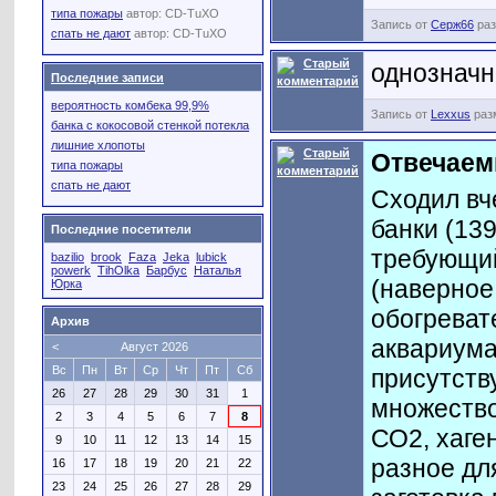
типа пожары
автор:
CD-TuXO
Запись от
Серж66
раз
спать не дают
автор:
CD-TuXO
однозначн
Последние записи
вероятность комбека 99,9%
Запись от
Lexxus
разм
банка с кокосовой стенкой потекла
лишние хлопоты
Отвечаем
типа пожары
спать не дают
Сходил вч
банки (139
Последние посетители
требующий
bazilio
brook
Faza
Jeka
lubick
powerk
TihOlka
Барбус
Наталья
(наверное
Юрка
обогреват
Архив
аквариума
<
Август 2026
Вс
Пн
Вт
Ср
Чт
Пт
Сб
присутству
26
27
28
29
30
31
1
множество
2
3
4
5
6
7
8
СО2, хаген
9
10
11
12
13
14
15
разное дл
16
17
18
19
20
21
22
23
24
25
26
27
28
29