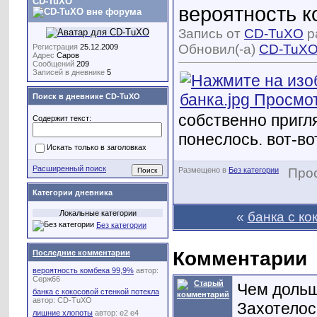
CD-TuXO
вероятность 
Запись от
CD-TuXO
р
Обновил(-а)
CD-TuX
Регистрация
25.12.2009
Адрес
Саров
Сообщений
209
Записей в дневнике
5
Поиск в дневнике CD-TuXO
собственно пригля
Содержит текст:
понеслось. вот-во
Искать только в заголовках
Расширенный поиск
Размещено в
Без категории
Про
Категории дневника
Локальные категории
«
банка с ко
Без категории
Комментарии
Последние комментарии
вероятность комбека 99,9%
автор:
Серж66
Чем дольш
банка с кокосовой стенкой потекла
автор:
CD-TuXO
Захотелось
лишние хлопоты
автор:
e2 e4