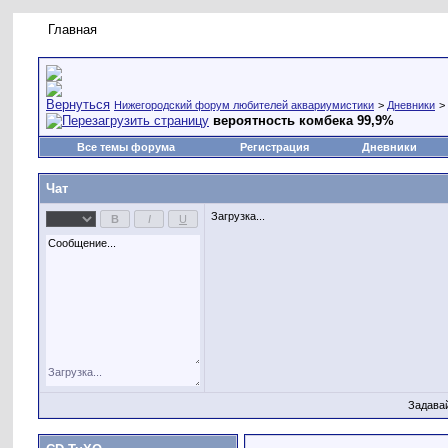
Главная
Правила форума
Новое на форуме
Живая лент
Нижегородский форум любителей аквариумистики
>
Дневники
>
вероятность комбека 99,9%
Все темы форума
Регистрация
Дневники
Чат
Загрузка...
Задава