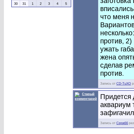
заготовка
30
31
1
2
3
4
5
вписались
что меня 
Вариантов
несколько
против, 2
ужать габ
жена опят
сделав ре
против.
Запись от
CD-TuXO
р
Придется д
аквариум 
зафигачил,
Запись от
Серж66
раз