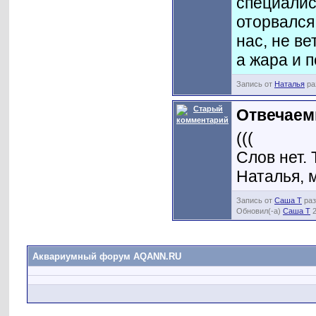
специалис
оторвался
нас, не ве
а жара и 
Запись от
Наталья
ра
Отвечаем
(((
Слов нет. 
Наталья, 
Запись от
Саша Т
раз
Обновил(-а)
Саша Т
2
Аквариумный форум AQANN.RU