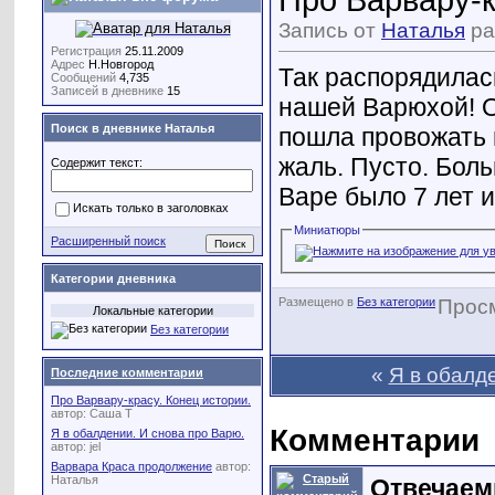
Про Варвару-к
Запись от
Наталья
ра
Регистрация
25.11.2009
Адрес
Н.Новгород
Так распорядилась
Сообщений
4,735
Записей в дневнике
15
нашей Варюхой! О
Поиск в дневнике Наталья
пошла провожать 
жаль. Пусто. Боль
Содержит текст:
Варе было 7 лет и
Искать только в заголовках
Миниатюры
Расширенный поиск
Категории дневника
Размещено в
Без категории
Прос
Локальные категории
Без категории
«
Я в обалд
Последние комментарии
Про Варвару-красу. Конец истории.
автор:
Саша Т
Комментарии
Я в обалдении. И снова про Варю.
автор:
jel
Варвара Краса продолжение
автор:
Наталья
Отвечаем