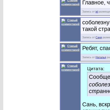
Главное, 
Запись от
jel
размещен
соболезну
такой стр
Запись от
Саня
разме
Ребят, сп
Запись от
Наталья
ра
Цитата:
Сообще
соболез
странн
Сань, вск