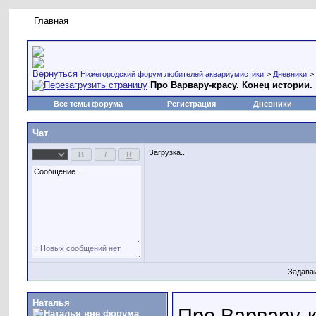
Главная
Правила форума
Новое на форуме
Живая лент
Нижегородский форум любителей аквариумистики
>
Дневники
>
Про Варвару-красу. Конец истории.
Все темы форума
Регистрация
Дневники
Чат
Загрузка...
Задава
Наталья