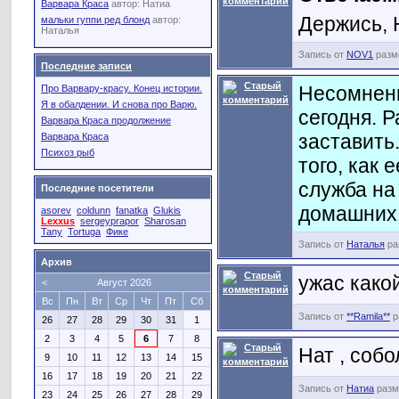
Варвара Краса
автор:
Натиа
Держись, 
мальки гуппи ред блонд
автор:
Наталья
Запись от
NOV1
разме
Последние записи
Несомненн
Про Варвару-красу. Конец истории.
Я в обалдении. И снова про Варю.
сегодня. 
Варвара Краса продолжение
заставить
Варвара Краса
Психоз рыб
того, как 
служба на
Последние посетители
домашних
asorev
coldunn
fanatka
Glukis
Lexxus
sergeyprapor
Sharosan
Tany
Tortuga
Фике
Запись от
Наталья
ра
Архив
ужас како
<
Август 2026
Вс
Пн
Вт
Ср
Чт
Пт
Сб
Запись от
**Ramila**
р
26
27
28
29
30
31
1
2
3
4
5
6
7
8
Нат , соб
9
10
11
12
13
14
15
16
17
18
19
20
21
22
Запись от
Натиа
разм
23
24
25
26
27
28
29