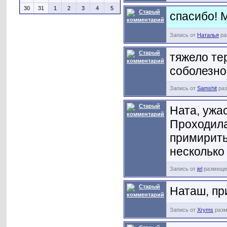
30
31
1
2
3
4
5
спасибо! 
Запись от
Наталья
ра
тяжело те
соболезно
Запись от
Samshit
раз
Ната, ужас
Проходила 
примирить
несколько 
Запись от
jel
размещен
Наташ, пр
Запись от
Xryms
разм