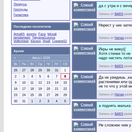
Лялиусы
да с утра и с веч
Гертруды
Запись от
BARS
разме
Галактика
Нерест у них затя
Последние посетители
AnnaKh
asorev
Faza
leksait
tamdamtam
TatyanaGuseva
Запись от
Натиа
разме
Volfenhtein
Евгенн
ИраК
Снежок52
Икры не вижу((
Архив
Хотя стенки то не 
надо чистить пото
<
Август 2026
Вс
Пн
Вт
Ср
Чт
Пт
Сб
Запись от
BARS
разме
26
27
28
29
30
31
1
2
3
4
5
6
7
8
Да не увидишь ,ка
растениями или гд
9
10
11
12
13
14
15
не то что у этой 
16
17
18
19
20
21
22
Запись от
Натиа
разме
23
24
25
26
27
28
29
30
31
1
2
3
4
5
а поднять малька
Запись от
BARS
разме
Не сложнее чем у