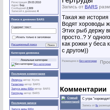
Гертруды
Регистрация
29.03.2010
Адрес
Бор
Запись от
BARS
разме
Сообщений
2,909
Записей в дневнике
4
Такая же история к
Поиск в дневнике BARS
Водят хороводы ж
Содержит текст:
Этих рыб держу в
просто..? У одног
Искать только в заголовках
как рожки у беса
Расширенный поиск
с другом))
Категории дневника
Локальные категории
Размещено в
Без категории
Про
Без категории
Последние комментарии
Лялиусы
автор:
Xryms
Галактика
автор:
BARS
Комментарии
Запуск аквы 600л
автор:
BARS
Гертруды
автор:
BARS
С утра "хороводят
Последние записи
Запись от
fiv
размещен
Запуск аквы 600л