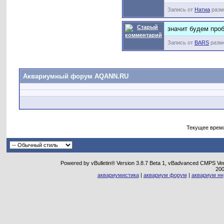
Запись от
Натиа
разме
значит будем проб
Запись от
BARS
разме
Аквариумный форум AQANN.RU
Текущее врем
Powered by vBulletin® Version 3.8.7 Beta 1, vBadvanced CMPS Vers
20
аквариумистика
|
аквариум форум
|
аквариум нн