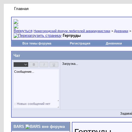
Главная
Правила форума
Новое на форуме
Живая лент
Нижегородский форум любителей аквариумистики
>
Дневники
>
Гертруды
Все темы форума
Регистрация
Дневники
Чат
Загрузка...
Задава
BARS