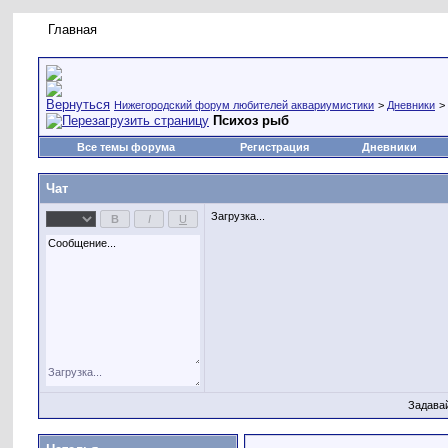
Главная
Правила форума
Новое на форуме
Живая лент
Нижегородский форум любителей аквариумистики
>
Дневники
>
Психоз рыб
Все темы форума
Регистрация
Дневники
Чат
Загрузка...
Задава