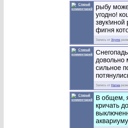
рыбу може
угодно! ко
звук!иной 
фигня кот
Запись от
Xryms
разм
Снегопады
довольно 
сильное п
потянулис
Запись от
Натиа
разме
В общем, 
кричать д
выключенн
аквариуму,