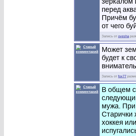
зеркалом 
перед акв
Причём бу
от чего б
Запись от
ovesha
разм
Может зем
будет к с
внимательн
Запись от
fox77
разме
В общем с
следующи
мужа. При
Старички 
хоккея ил
испугалис