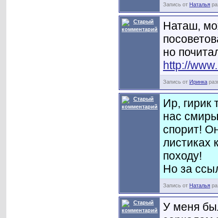
Запись от
Наталья
ра
Наташ, мо
посоветова
но почита
http://www
Запись от
Иринка
раз
Ир, гирик 
нас смиры
спорит! Он
листиках к
походу!
Но за ссы
Запись от
Наталья
ра
У меня бы