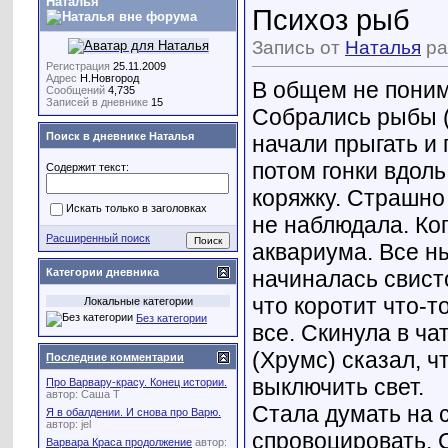
Наталья
Психоз рыб
Запись от
Наталья
ра
Регистрация
25.11.2009
Адрес
Н.Новгород
В общем не поним
Сообщений
4,735
Записей в дневнике
15
Собрались рыбы (
Поиск в дневнике Наталья
начали прыгать и 
потом гонки вдоль
Содержит текст:
коряжку. Страшно 
Искать только в заголовках
не наблюдала. Ко
Расширенный поиск
аквариума. Все н
начиналась свист
Категории дневника
что коротит что-т
Локальные категории
Без категории
все. Скинула в ча
(Хрумс) сказал, ч
Последние комментарии
выключить свет.
Про Варвару-красу. Конец истории.
автор:
Саша Т
Стала думать на с
Я в обалдении. И снова про Варю.
автор:
jel
спровоцировать. С
Варвара Краса продолжение
автор: