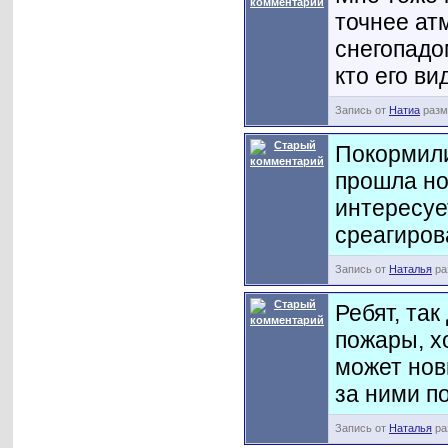
точнее ат
снегопадо
кто его в
Запись от
Натиа
разме
Покормили
прошла но
интересует
среагиров
Запись от
Наталья
ра
Ребят, так
пожары, х
может нов
за ними п
Запись от
Наталья
ра