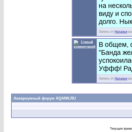
на нескол
виду и спо
долго. Нык
Запись от
Наталья
ра
В общем, 
"Банда же
успокоила
Уффф! Ра
Запись от
Наталья
ра
Аквариумный форум AQANN.RU
Текущее врем