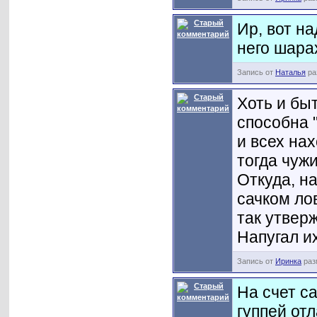
Ир, вот на
него шара
Запись от
Наталья
ра
Хоть и бы
способна 
и всех на
тогда чуж
Откуда, н
сачком ло
так утвер
Напугал их
Запись от
Иринка
раз
На счет са
гуппей от