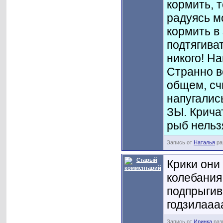
кормить, т
радуясь м
кормить в
подтягива
никого! Н
Странно в
общем, сч
напугалис
ЗЫ. Крича
рыб нельз
Запись от
Наталья
ра
Крики они
колебания 
подпрыгив
годзилааа
Запись от
Иринка
раз