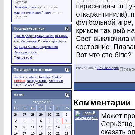
Наталья
переселены от Гуз
Варвара Краса
автор:
Натиа
откарантинила), п
мальки гуппи ред блонд
автор:
Наталья
футбольной игре, 
криком так рыб на
Последние записи
Про Варвару-красу. Конец истории.
Свет выключила и
Я в обалдении. И снова про Варю.
состояние. Плава
Варвара Краса продолжение
Варвара Краса
Вот что єто біло?
Психоз рыб
Размещено в
Без категории
Прос
Последние посетители
asorev
coldunn
fanatka
Glukis
Lexxus
sergeyprapor
Sharosan
Tany
Tortuga
Фике
Архив
Комментарии
<
Август 2026
Вс
Пн
Вт
Ср
Чт
Пт
Сб
Может про
26
27
28
29
30
31
1
2
3
4
5
6
7
8
Серьёзно,
9
10
11
12
13
14
15
сказать о
16
17
18
19
20
21
22