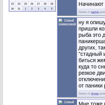
Начинают 
23
24
25
26
27
28
29
30
31
1
2
3
4
5
Запись от
wertyh
разм
ну я опиш
пришли ког
рыба это д
паникерша
других, та
"стадный 
биться же
куда то сн
резкое дв
отключени
от паники 
Запись от
Xryms
разм
Мне тоже 