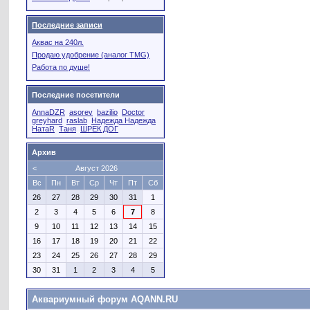
Последние записи
Аквас на 240л.
Продаю удобрение (аналог TMG)
Работа по душе!
Последние посетители
AnnaDZR
asorev
bazilio
Doctor
greyhard
raslab
Надежда Надежда
НатаR
Таня
ШРЕК ДОГ
Архив
<
Август 2026
Вс
Пн
Вт
Ср
Чт
Пт
Сб
26
27
28
29
30
31
1
2
3
4
5
6
7
8
9
10
11
12
13
14
15
16
17
18
19
20
21
22
23
24
25
26
27
28
29
30
31
1
2
3
4
5
Аквариумный форум AQANN.RU