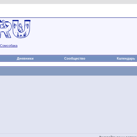
а
Статьи
Блоги
Группы
Чат
Видео
Файлы
Сомсобака
Дневники
Сообщество
Календарь