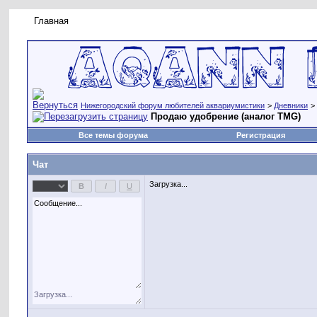
Главная
Правила форума
Новое на форуме
Живая лент
Нижегородский форум любителей аквариумистики
>
Дневники
>
Продаю удобрение (аналог TMG)
Все темы форума
Регистрация
Чат
Загрузка...