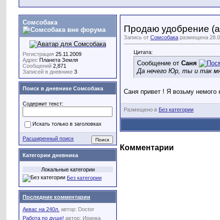
Сомсобака
Продаю удобрение (
Запись от
Сомсобака
размещена 28.03
Цитата:
Регистрация
25.11.2009
Адрес
Планета Земля
Сообщение от
Саня
Сообщений
2,871
Да нечего Юр, ты и так мн
Записей в дневнике
3
Поиск в дневнике Сомсобака
Саня привет ! Я возьму немого 
Содержит текст:
Размещено в
Без категории
Искать только в заголовках
Расширенный поиск
Комментарии
Категории дневника
Локальные категории
Без категории
Последние комментарии
Аквас на 240л.
автор:
Doctor
Работа по душе!
автор:
Иринка