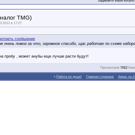
Задавайте ваши вопрос
аналог TMG)
.2012 в 17:27
е очень помог за что, огромное спасибо, щас работаю по схеме набора 
на пробу , может анубы еще лучше расти будут!
Просмотров
7652
Ком
«
Работа по душе!
Главная страница
Аквас на 2