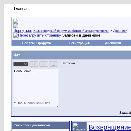
Главная
Правила форума
Новое на форуме
Живая лент
Нижегородский форум любителей аквариумистики
>
Дневники
Записей в дневнике
Все темы форума
Регистрация
Дневники
Чат
Загрузка...
Задава
Статистика дневников
Возвращение 