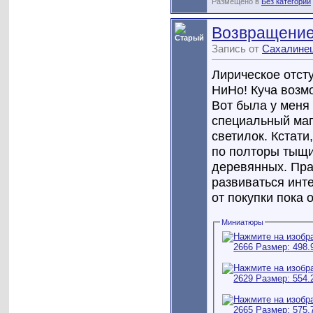
Размещено в
Без категории
Возвращение 
Запись от
Сахалине
Лирическое отст
НиНо! Куча возм
Вот была у меня
специальный маг
светилок. Кстати
по полторы тыщи 
деревянных. Прав
развиваться инт
от покупки пока о
Миниатюры