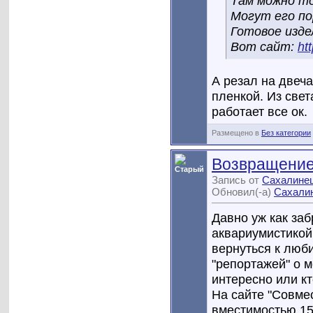
Там можно то
Могут его по
Готовое изде
Вот сайт:
ht
А резал на двеч
пленкой. Из свет
работает все ок.
Размещено в
Без категории
Возвращение 
Запись от
Сахалине
Обновил(-а)
Сахали
Давно уж как за
аквариумистикой
вернуться к люб
"репортажей" о м
интересно или кт
На сайте "Совмес
вместимостью 150