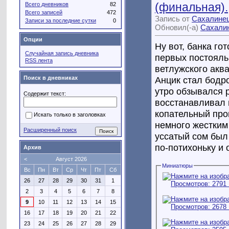
(финальная).
Всего дневников
82
Всего записей
472
Запись от
Сахалине
Записи за последние сутки
0
Обновил(-а)
Сахали
Опции
Ну вот, банка го
Случайная запись дневника
первых постояль
RSS лента
ветлужского акв
Анцик стал бодро
Поиск в дневниках
утро обзывался 
Содержит текст:
восстанавливал 
копательный про
Искать только в заголовках
немного жестким 
Расширенный поиск
уссатый сом был
по-потихоньку и о
Архив
<
Август 2026
Миниатюры
Вс
Пн
Вт
Ср
Чт
Пт
Сб
26
27
28
29
30
31
1
2
3
4
5
6
7
8
9
10
11
12
13
14
15
16
17
18
19
20
21
22
23
24
25
26
27
28
29