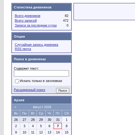
Статистика дневников
Всего дневников
82
Всего записей
472
Записи за последние сутки
0
Опции
Случайная запись дневника
RSS лента
Поиск в дневниках
Содержит текст:
Искать только в заголовках
Расширенный поиск
Архив
<
Август 2026
Вс
Пн
Вт
Ср
Чт
Пт
Сб
26
27
28
29
30
31
1
2
3
4
5
6
7
8
9
10
11
12
13
14
15