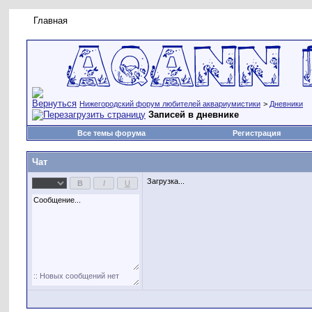
Главная
Правила форума
Новое на форуме
Живая лент
Нижегородский форум любителей аквариумистики
>
Дневники
Записей в дневнике
Все темы форума
Регистрация
Чат
Загрузка...