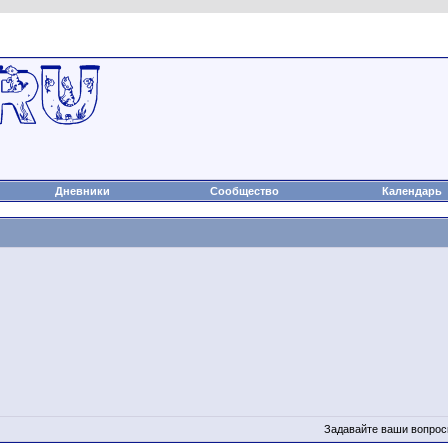
а
Статьи
Блоги
Группы
Чат
Видео
Файлы
Дневники
Сообщество
Календарь
Задавайте ваши вопрос