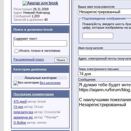
Ваше имя пользователя:
Регистрация
26.11.2009
Адрес
Нижний Новгород
Сообщений
1,203
Подтверждение изображения
Записей в дневнике
40
Пожалуйста, введите шесть бук
цифр, которые изображены на к
Поиск в дневнике brook
Содержит текст:
Имя получателя:
Искать только в заголовках
Адрес электронной почты получате
Расширенный поиск
Тема электронного письма:
Категории дневника
Локальные категории
Сообщение:
Без категории
Последние комментарии
475 дней
автор:
brook
74 дня
автор:
Orcas
перезагрузка
автор:
Crovenchik
аквариум etc
автор:
**Ramila**
О Войне
автор:
anmev