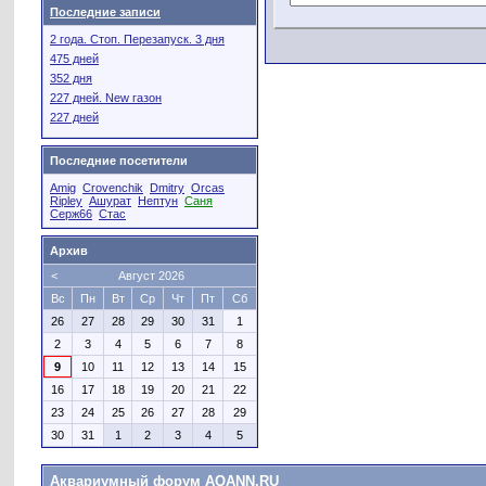
Последние записи
2 года. Стоп. Перезапуск. 3 дня
475 дней
352 дня
227 дней. New газон
227 дней
Последние посетители
Amig
Crovenchik
Dmitry
Orcas
Ripley
Ашурат
Нептун
Саня
Серж66
Стас
Архив
<
Август 2026
Вс
Пн
Вт
Ср
Чт
Пт
Сб
26
27
28
29
30
31
1
2
3
4
5
6
7
8
9
10
11
12
13
14
15
16
17
18
19
20
21
22
23
24
25
26
27
28
29
30
31
1
2
3
4
5
Аквариумный форум AQANN.RU