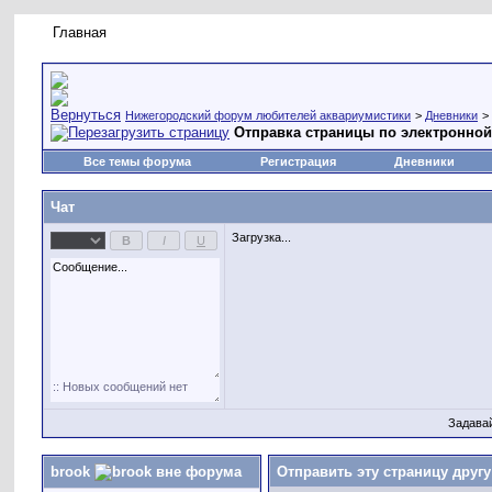
Главная
Правила форума
Новое на форуме
Живая лент
Нижегородский форум любителей аквариумистики
>
Дневники
>
Отправка страницы по электронной
Все темы форума
Регистрация
Дневники
Чат
Загрузка...
Задава
brook
Отправить эту страницу другу