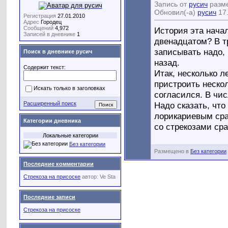
Запись от
русич
разме
Обновил(-а)
русич
17.
Регистрация
27.01.2010
Адрес
Городец
Сообщений
4,972
История эта начал
Записей в дневнике
1
двенадцатом? В тр
записывать надо, 
Поиск в дневнике русич
назад.
Содержит текст:
Итак, несколько л
пристроить неско
Искать только в заголовках
согласился. В чи
Надо сказать, что
Расширенный поиск
лорикариевым сра
Категории дневника
со стрекозами сра
Локальные категории
Без категории
Размещено в
Без категории
Последние комментарии
Стрекоза на присоске
автор:
Ve Sta
Последние записи
Стрекоза на присоске