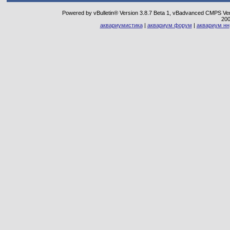
Powered by vBulletin® Version 3.8.7 Beta 1, vBadvanced CMPS Vers
20
аквариумистика
|
аквариум форум
|
аквариум нн