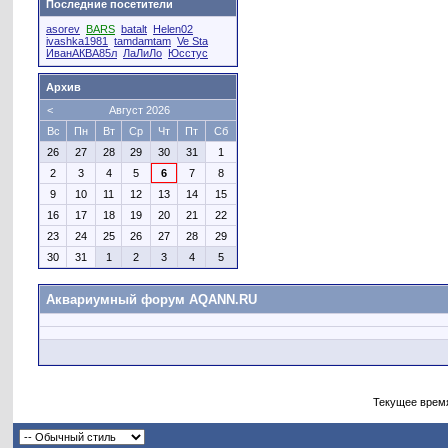
Последние посетители
asorev
BARS
batalt
Helen02
ivashka1981
tamdamtam
Ve Sta
ИванАКВА85л
ЛаЛиЛо
Юсстус
Архив
<
Август 2026
Вс
Пн
Вт
Ср
Чт
Пт
Сб
26
27
28
29
30
31
1
2
3
4
5
6
7
8
9
10
11
12
13
14
15
16
17
18
19
20
21
22
23
24
25
26
27
28
29
30
31
1
2
3
4
5
Аквариумный форум AQANN.RU
Текущее врем