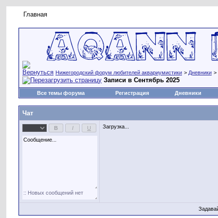
Главная
Правила форума
Новое на форуме
Живая лент
Нижегородский форум любителей аквариумистики
>
Дневники
>
Записи в Сентябрь 2025
Все темы форума
Регистрация
Дневники
Чат
Загрузка...
Задава