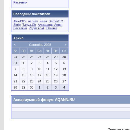
Растения
Последние посетители
Alex4329
asorev
Faza
Sergei152
Skrip
Tanya.Ch
Александр Angst
Васяткин
Радист-54
Юличка
Архив
<
Сентябрь 2025
>
Вс
Пн
Вт
Ср
Чт
Пт
Сб
24
25
26
27
28
29
30
31
1
2
3
4
5
6
7
8
9
10
11
12
13
14
15
16
17
18
19
20
21
22
23
24
25
26
27
28
29
30
1
2
3
4
Аквариумный форум AQANN.RU
Текущее врем