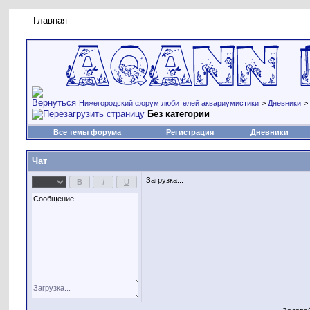
Главная
Правила форума
Новое на форуме
Живая лент
Нижегородский форум любителей аквариумистики
>
Дневники
>
Без категории
Все темы форума
Регистрация
Дневники
Чат
Загрузка...