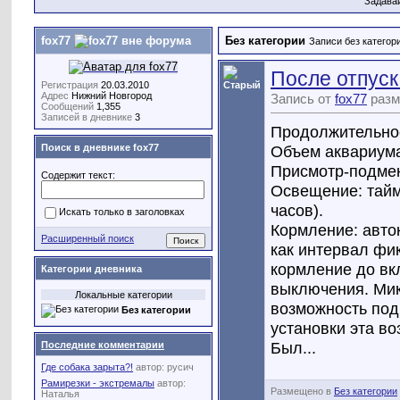
Задава
fox77
Без категории
Записи без категор
После отпуск
Регистрация
20.03.2010
Адрес
Нижний Новгород
Запись от
fox77
разм
Сообщений
1,355
Записей в дневнике
3
Продолжительнос
Объем аквариума
Поиск в дневнике fox77
Присмотр-подмен
Содержит текст:
Освещение: тайм
часов).
Искать только в заголовках
Кормление: авто
Расширенный поиск
как интервал фи
кормление до вкл
Категории дневника
выключения. Мик
Локальные категории
возможность под
Без категории
установки эта в
Был...
Последние комментарии
Где собака зарыта?!
автор:
русич
Рамирезки - экстремалы
автор:
Размещено в
Без категории
Наталья