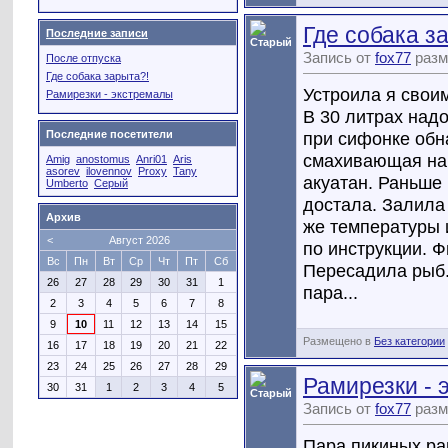
Где собака з
Последние записи
Запись от
fox77
разм
После отпуска
Где собака зарыта?!
Устроила я свои
Рамирезки - экстремалы
В 30 литрах надо
при сифонке обна
Последние посетители
смахивающая на 
Amig
anostomus
Anri01
Aris
asorev
ilovennov
Proxy
Tany
акуатан. Раньше
Umberto
Серый
достала. Залила 
Архив
же температуры 
<
Август 2026
по инструкции. 
Вс
Пн
Вт
Ср
Чт
Пт
Сб
Пересадила рыб.
26
27
28
29
30
31
1
пара...
2
3
4
5
6
7
8
9
10
11
12
13
14
15
Размещено в
Без категории
16
17
18
19
20
21
22
23
24
25
26
27
28
29
Рамирезки - 
30
31
1
2
3
4
5
Запись от
fox77
разм
Пара пикиных ра