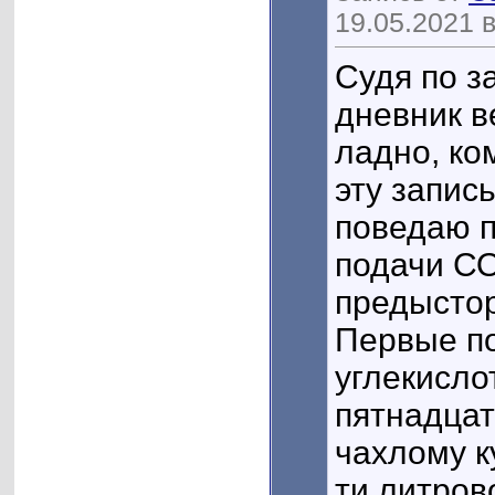
19.05.2021 в
Судя по з
дневник ве
ладно, ко
эту запис
поведаю п
подачи СО
предысто
Первые по
углекисло
пятнадцат
чахлому к
ти литров