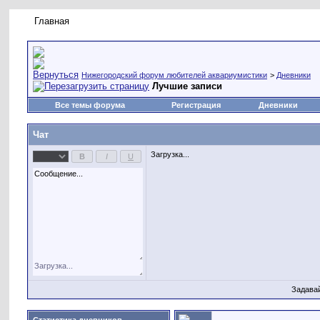
Главная
Правила форума
Новое на форуме
Живая лент
Нижегородский форум любителей аквариумистики
>
Дневники
Лучшие записи
Все темы форума
Регистрация
Дневники
Чат
Загрузка...
Задава