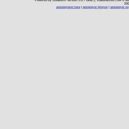
Powered by vBulletin® Version 3.8.7 Beta 1, vBadvanced CMPS Vers
20
аквариумистика
|
аквариум форум
|
аквариум нн