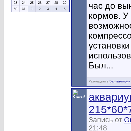
час до вы
23
24
25
26
27
28
29
30
31
1
2
3
4
5
кормов. У
возможно
компрессо
установки
использов
Был...
Размещено в
Без категории
аквариу
215*60*
Запись от
Gr
21:48