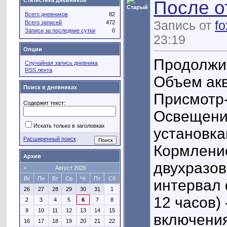
Статистика дневников
После о
Всего дневников
82
Запись от
f
Всего записей
472
Записи за последние сутки
0
23:19
Опции
Продолжит
Случайная запись дневника
RSS лента
Объем акв
Поиск в дневниках
Присмотр-
Содержит текст:
Освещени
Искать только в заголовках
установка
Расширенный поиск
Кормление
Архив
двухразов
<
Август 2026
Вс
Пн
Вт
Ср
Чт
Пт
Сб
интервал
26
27
28
29
30
31
1
12 часов)
2
3
4
5
6
7
8
9
10
11
12
13
14
15
включения
16
17
18
19
20
21
22