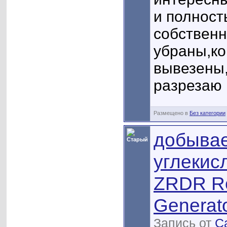
и полност
собственн
убраны,ко
вывезены,
разрезаю 
Размещено в
Без категории
добыва
углекис
ZRDR Re
Generat
Запись от
С