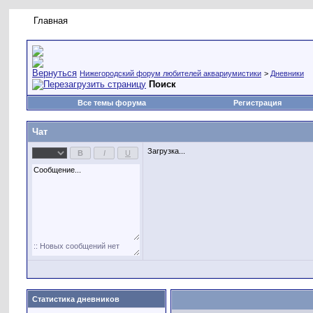
Главная
Правила форума
Новое на форуме
Живая лент
Нижегородский форум любителей аквариумистики
>
Дневники
Поиск
Все темы форума
Регистрация
Чат
Загрузка...
Статистика дневников