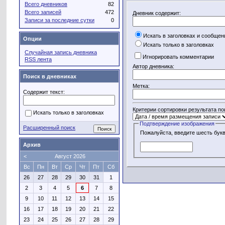
Всего дневников
82
Всего записей
472
Дневник содержит:
Записи за последние сутки
0
Искать в заголовках и сообщен
Опции
Искать только в заголовках
Случайная запись дневника
Игнорировать комментарии
RSS лента
Автор дневника:
Поиск в дневниках
Метка:
Содержит текст:
Критерии сортировки результата по
Искать только в заголовках
Подтверждение изображения
Расширенный поиск
Пожалуйста, введите шесть букв
Архив
<
Август 2026
Вс
Пн
Вт
Ср
Чт
Пт
Сб
26
27
28
29
30
31
1
2
3
4
5
6
7
8
9
10
11
12
13
14
15
16
17
18
19
20
21
22
23
24
25
26
27
28
29