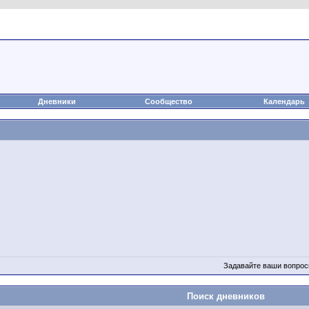
а
Статьи
Блоги
Группы
Чат
Видео
Файлы
Дневники
Сообщество
Календарь
Задавайте ваши вопрос
Поиск дневников