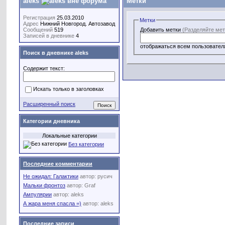
aleks
Метки
Регистрация
25.03.2010
Метки
Адрес
Нижний Новгород. Автозавод
Добавить метки
(Разделяйте мет
Сообщений
519
Записей в дневнике
4
отображаться всем пользовател
Поиск в дневнике aleks
Содержит текст:
Искать только в заголовках
Расширенный поиск
Категории дневника
Локальные категории
Без категории
Последние комментарии
Не ожидал: Галактики
автор:
русич
Мальки фронтоз
автор:
Graf
Ампулярии
автор:
aleks
А жара меня спасла =)
автор:
aleks
Последние записи