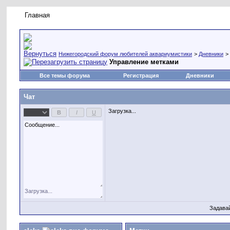
Главная
Правила форума
Новое на форуме
Живая лент
Нижегородский форум любителей аквариумистики
>
Дневники
>
Управление метками
Все темы форума
Регистрация
Дневники
Чат
Загрузка...
Задава