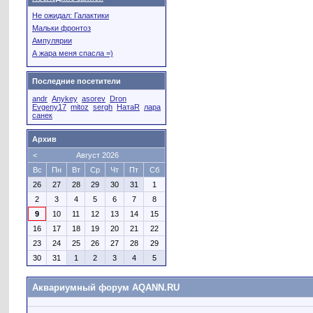
Не ожидал: Галактики
Мальки фронтоз
Ампулярии
А жара меня спасла =)
Последние посетители
andr
Anykey
asorev
Dron
Evgeny17
mitoz
sergh
НатаR
лара
санек
Архив
<
Август 2026
Вс
Пн
Вт
Ср
Чт
Пт
Сб
26
27
28
29
30
31
1
2
3
4
5
6
7
8
9
10
11
12
13
14
15
16
17
18
19
20
21
22
23
24
25
26
27
28
29
30
31
1
2
3
4
5
Аквариумный форум AQANN.RU