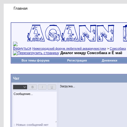
Главная
Правила форума
Новое на форуме
Живая лент
Нижегородский форум любителей аквариумистики
>
Сомсобака
Диалог между Сомсобака и Ё маё
Все темы форума
Регистрация
Дневники
Чат
Загрузка...