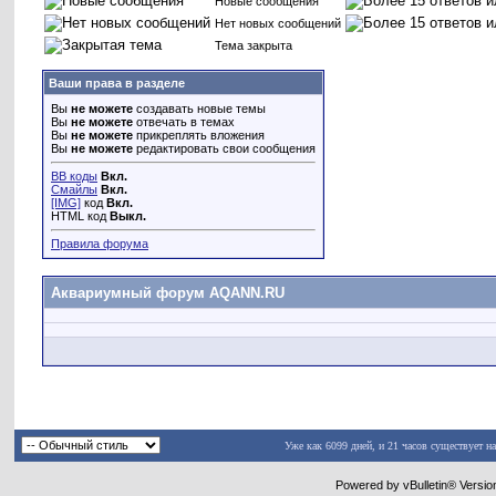
Новые сообщения
Нет новых сообщений
Тема закрыта
Ваши права в разделе
Вы
не можете
создавать новые темы
Вы
не можете
отвечать в темах
Вы
не можете
прикреплять вложения
Вы
не можете
редактировать свои сообщения
BB коды
Вкл.
Смайлы
Вкл.
[IMG]
код
Вкл.
HTML код
Выкл.
Правила форума
Аквариумный форум AQANN.RU
Уже как 6099 дней, и 21 часов существует н
Powered by vBulletin® Versio