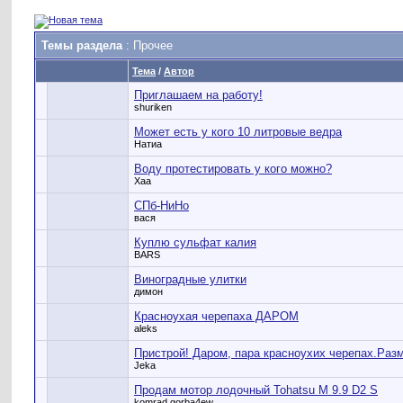
Темы раздела
: Прочее
Тема
/
Автор
Приглашаем на работу!
shuriken
Может есть у кого 10 литровые ведра
Натиа
Воду протестировать у кого можно?
Xaa
СПб-НиНо
вася
Куплю сульфат калия
BARS
Виноградные улитки
димон
Красноухая черепаха ДАРОМ
aleks
Пристрой! Даром, пара красноухих черепах.Разм
Jeka
Продам мотор лодочный Tohatsu M 9.9 D2 S
komrad.gorba4ew