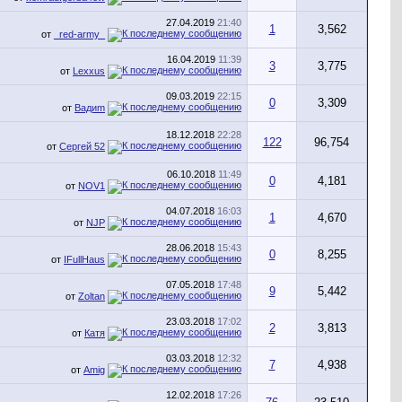
27.04.2019
21:40
1
3,562
от
_red-army_
16.04.2019
11:39
3
3,775
от
Lexxus
09.03.2019
22:15
0
3,309
от
Вадиm
18.12.2018
22:28
122
96,754
от
Сергей 52
06.10.2018
11:49
0
4,181
от
NOV1
04.07.2018
16:03
1
4,670
от
NJP
28.06.2018
15:43
0
8,255
от
IFullHaus
07.05.2018
17:48
9
5,442
от
Zoltan
23.03.2018
17:02
2
3,813
от
Катя
03.03.2018
12:32
7
4,938
от
Amig
12.02.2018
17:26