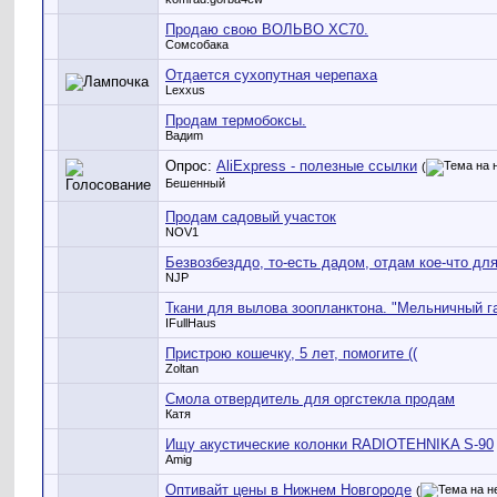
Продаю свою ВОЛЬВО ХС70.
Сомсобака
Отдается сухопутная черепаха
Lexxus
Продам термобоксы.
Вадиm
Опрос:
AliExpress - полезные ссылки
(
Бешенный
Продам садовый участок
NOV1
Безвозбезддо, то-есть дадом, отдам кое-что дл
NJP
Ткани для вылова зоопланктона. "Мельничный г
IFullHaus
Пристрою кошечку, 5 лет, помогите ((
Zoltan
Смола отвердитель для оргстекла продам
Катя
Ищу акустические колонки RADIOTEHNIKA S-90
Amig
Оптивайт цены в Нижнем Новгороде
(