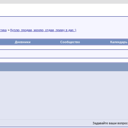
а
Статьи
Блоги
Группы
Чат
Видео
Файлы
тика
>
Куплю, продам, меняю, отдам, приму в дар :)
Дневники
Сообщество
Календарь
Задавайте ваши вопрос