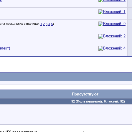
1
2
3
4
5
)
плект)
Присутствуют
92 (Пользователей: 0, гостей: 92)