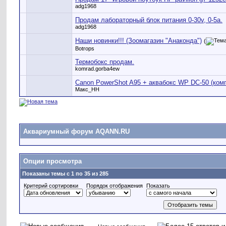
adg1968
Продам лабораторный блок питания 0-30v, 0-5a.
adg1968
Наши новинки!!! (Зоомагазин "Анаконда")
(
Botrops
Термобокс продам.
komrad.gorba4ew
Canon PowerShot A95 + аквабокс WP DC-50 (ком
Макс_НН
Аквариумный форум AQANN.RU
Опции просмотра
Показаны темы с 1 по 35 из 285
Критерий сортировки
Порядок отображения
Показать