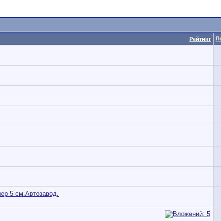
П
Рейтинг
ер 5 см.Автозавод.