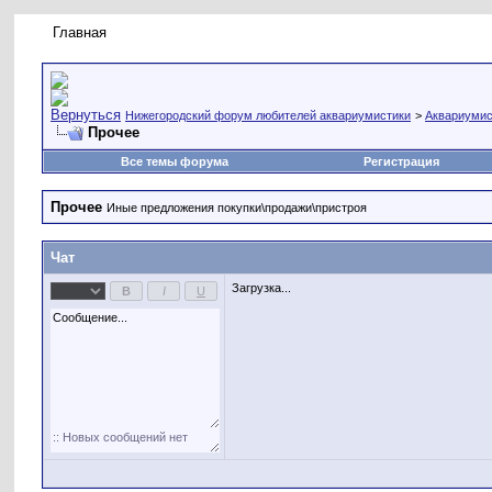
Главная
Правила форума
Новое на форуме
Живая лент
Нижегородский форум любителей аквариумистики
>
Аквариумис
Прочее
Все темы форума
Регистрация
Прочее
Иные предложения покупки\продажи\пристроя
Чат
Загрузка...