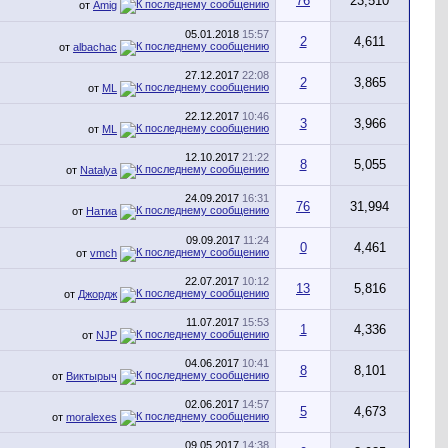
76
23,510
от
Amig
05.01.2018
15:57
2
4,611
от
albachac
27.12.2017
22:08
2
3,865
от
ML
22.12.2017
10:46
3
3,966
от
ML
12.10.2017
21:22
8
5,055
от
Natalya
24.09.2017
16:31
76
31,994
от
Натиа
09.09.2017
11:24
0
4,461
от
vmch
22.07.2017
10:12
13
5,816
от
Джордж
11.07.2017
15:53
1
4,336
от
NJP
04.06.2017
10:41
8
8,101
от
Виктырыч
02.06.2017
14:57
5
4,673
от
moralexes
09.05.2017
14:38