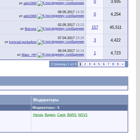
0
3,935
от
adg1968
09.05.2017
14:35
0
4,254
от
adg1968
02.05.2017
13:22
157
45,511
от
Botrops
07.04.2017
23:28
3
4,422
от
komrad.gorba4ew
06.04.2017
16:14
1
4,723
от
Макс_НН
Страница 1 из 9
1
2
3
4
5
6
7
8
9
>
Модераторы
Модераторы : 5
Натиа
,
Вадиm
,
Саня
,
BARS
,
NOV1