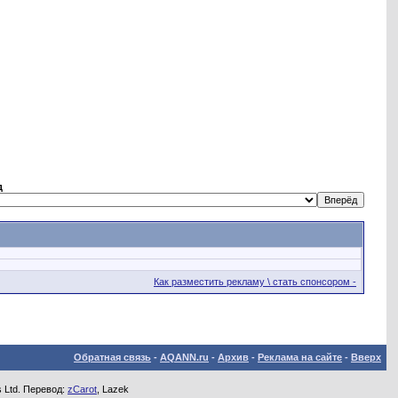
д
Как разместить рекламу \ стать спонсором -
Обратная связь
-
AQANN.ru
-
Архив
-
Реклама на сайте
-
Вверх
s Ltd. Перевод:
zCarot
, Lazek