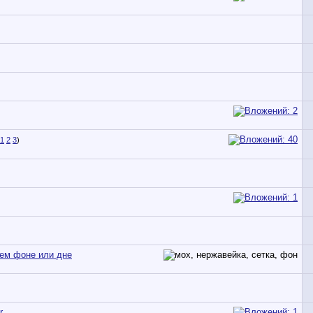
1
2
3
)
нем фоне или дне
r.