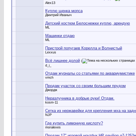
Alex13
Куплю щенка мопса
Дмитрий Иваныч
Детский костюм Белоснежки куплю, арендую
ML
Машинки отдаю
ML
Пристрой попугаев Корелла и Волнистый
Lexxus
Всё лишнее долой
(
d_i_
Отдам журналы со статьями по аквариумистике
vmch
Продам участок со своим большим прудом
Джордж
Неразлучника в добрые руки! Отдам.
kosm-11
Сетка из нержавейки для крепления мха на зад
NJP
Где купить лимонную кислоту?
moralexes
Продам 17" игровой ноутбук HP pavilion g7-1252e