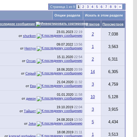
Страница 1 из 9
1
2
3
4
5
6
7
8
9
>
Опции раздела
Искать в этом разделе
оследнее сообщение
Ответов
Просмотров
23.01.2023
22:19
2
7,038
от
shuriken
09.07.2022
13:56
1
3,563
от
Нептун
15.11.2020
22:54
2
6,311
от
Orcas
18.06.2020
20:59
14
6,305
от
Серый
21.04.2020
11:32
3
4,759
от
Ева
01.01.2020
11:58
10
5,128
от
димон
19.10.2019
22:04
3
3,915
от
Тайшет
24.08.2019
13:50
5
4,434
от
Jeka
18.08.2019
21:11
1
3,513
от
komrad.gorba4ew