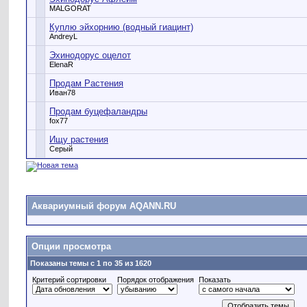
MALGORAT
Куплю эйхорнию (водный гиацинт)
AndreyL
Эхинодорус оцелот
ElenaR
Продам Растения
Иван78
Продам буцефаландры
fox77
Ищу растения
Серый
Аквариумный форум AQANN.RU
Опции просмотра
Показаны темы с 1 по 35 из 1620
Критерий сортировки
Порядок отображения
Показать