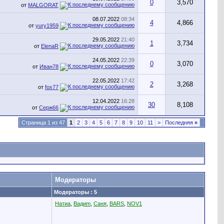
0
3,570
от
MALGORAT
08.07.2022
08:34
4
4,866
от
yury1959
29.05.2022
21:40
1
3,734
от
ElenaR
24.05.2022
22:39
0
3,070
от
Иван78
22.05.2022
17:42
2
3,268
от
fox77
12.04.2022
16:28
30
8,108
от
Серж66
Страница 1 из 47
1
2
3
4
5
6
7
8
9
10
11
>
Последняя
»
Модераторы
Модераторы : 5
Натиа
,
Вадиm
,
Саня
,
BARS
,
NOV1