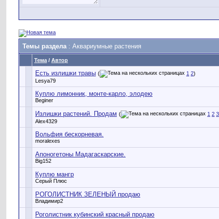
Темы раздела
: Аквариумные растения
Тема
/
Автор
Есть излишки травы
(
1
2
)
Lesya79
Куплю лимонник, монте-карло, элодею
Beginer
Излишки растений. Продам
(
1
2
3
Alex4329
Вольфия бескорневая.
moralexes
Апоногетоны Мадагаскарские.
Big152
Куплю мангр
Серый Плюс
РОГОЛИСТНИК ЗЕЛЕНЫЙ продаю
Владимир2
Роголистник кубинский красный продаю