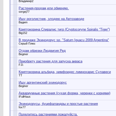
Владимир2
Растения-продам,или обменяю.
sergej77
Ищу роголистник, элодею на Автозаводе
Вадиm
Криптокорина Спиралис тигр (Cryptocoryne Spiralis “Tiger”)
Big152
В продаже Эхинодорус sp. "Saturn Iguacu 2009 Argentina"
Серый Плюс
Отдам обрезки Людвигия Ред
Beginer
Приобрету растения для запуска акваса
F.D.
Криптокорина альбида, нимфоидес лимнохарис Сулавеси
TT
Ищу аргентинский эхинодорус
Beginer
Аквариумные растения (сухая форма, черенки с корнями)
IFullHaus
Эхинодорусы, буцефаландры и простые растения
fox77
Поделитесь растениями пожалуйста.