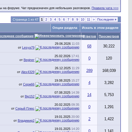
ы на форуме. Чат предназначен для небольших разговоров.
Правила чата >>>
Страница 1 из 47
1
2
3
4
5
6
7
8
9
10
11
>
Последняя
»
Опции раздела
Искать в этом разделе
оследнее сообщение
Ответов
Просмотров
29.06.2026
11:03
68
30,222
от
Lesya79
25.02.2026
17:41
0
120
от
Beginer
26.12.2025
11:29
289
168,039
от
Alex4329
19.08.2025
15:27
4
3,282
от
Серж66
07.08.2025
14:39
14
5,753
от
Big152
20.02.2025
09:35
0
1,291
от
Серый Плюс
19.01.2025
20:00
2
1,422
от
Владимир2
19.01.2025
14:20
0
1,141