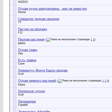
NS2015
Отдам пучок криптокорины , вид не известен
Натиа
Спирантес,водная орхидея
TT
Пистия на продажу
F.D.
Продам растения
(
1
2
)
BARS
Отдам траву
Xaa
Есть травка
Саня
Хемиантус Монте Карло продам
Graf
Отдам немного растений
(
1
2
3
)
Юрка
Лилеопсис куплю
Graf
Лагенандра
Серж66
Эхинодорус Афлейм