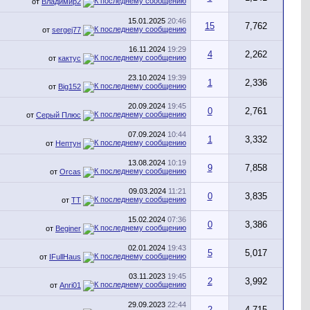
от
Владимир2
15.01.2025
20:46
15
7,762
от
sergej77
16.11.2024
19:29
4
2,262
от
кактус
23.10.2024
19:39
1
2,336
от
Big152
20.09.2024
19:45
0
2,761
от
Серый Плюс
07.09.2024
10:44
1
3,332
от
Нептун
13.08.2024
10:19
9
7,858
от
Orcas
09.03.2024
11:21
0
3,835
от
TT
15.02.2024
07:36
0
3,386
от
Beginer
02.01.2024
19:43
5
5,017
от
IFullHaus
03.11.2023
19:45
2
3,992
от
Anri01
29.09.2023
22:44
2
4,715