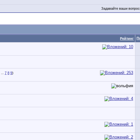
Задавайте ваши вопрос
П
Рейтинг
...
7
8
9
)