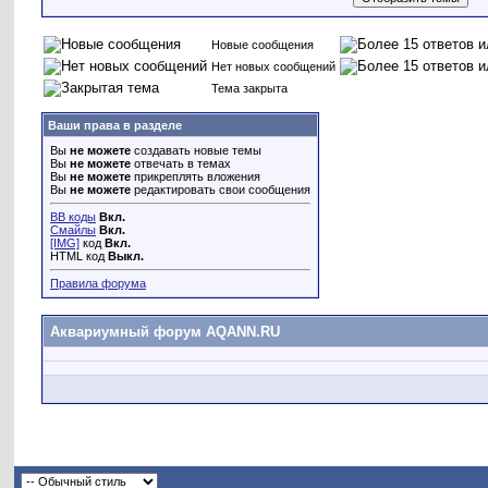
Новые сообщения
Нет новых сообщений
Тема закрыта
Ваши права в разделе
Вы
не можете
создавать новые темы
Вы
не можете
отвечать в темах
Вы
не можете
прикреплять вложения
Вы
не можете
редактировать свои сообщения
BB коды
Вкл.
Смайлы
Вкл.
[IMG]
код
Вкл.
HTML код
Выкл.
Правила форума
Аквариумный форум AQANN.RU