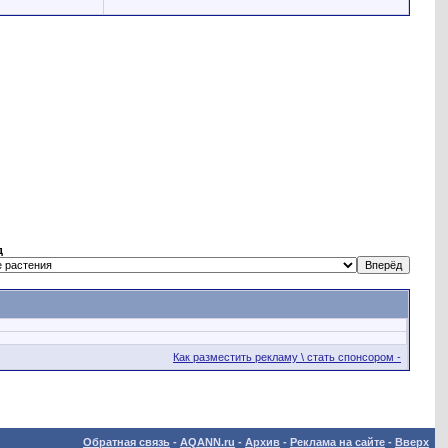
д
Как разместить рекламу \ стать спонсором -
Обратная связь
-
AQANN.ru
-
Архив
-
Реклама на сайте
-
Вверх