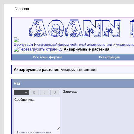
Главная
Правила форума
Новое на форуме
Живая лент
Нижегородский форум любителей аквариумистики
>
Аквариумис
Аквариумные растения
Все темы форума
Регистрация
Аквариумные растения
Аквариумные растения
Чат
Загрузка...