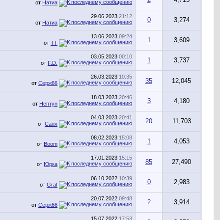
от
Натиа
29.06.2023
21:12
0
3,274
от
Натиа
13.06.2023
09:24
1
3,609
от
TT
03.05.2023
00:10
1
3,737
от
F.D.
26.03.2023
10:35
35
12,045
от
Серж66
18.03.2023
20:46
3
4,180
от
Нептун
04.03.2023
20:41
20
11,703
от
Саня
08.02.2023
15:08
1
4,053
от
Boom
17.01.2023
15:15
85
27,490
от
Юрка
06.10.2022
10:39
0
2,983
от
Graf
20.07.2022
09:48
2
3,914
от
Серж66
15.07.2022
17:53