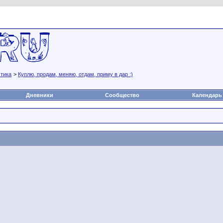
а
Статьи
Блоги
Группы
Чат
Видео
Файлы
тика
>
Куплю, продам, меняю, отдам, приму в дар :)
Дневники
Сообщество
Календарь