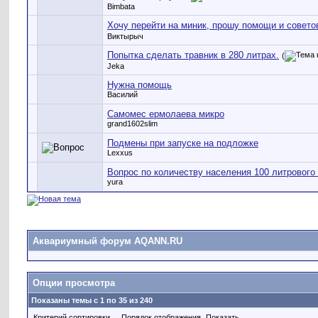
Bimbata
Хочу перейти на миник, прошу помощи и совето
Виктырыч
Попытка сделать травник в 280 литрах.
(
Jeka
Нужна помощь
Василий
Самомес ермолаева микро
grand1602slim
Подмены при запуске на подложке
Lexxus
Вопрос по количеству населения 100 литрового
yura
Аквариумный форум AQANN.RU
Опции просмотра
Показаны темы с 1 по 35 из 240
Критерий сортировки
Порядок отображения
Показать