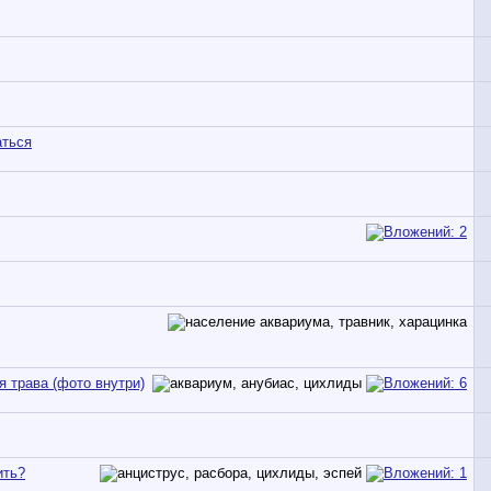
аться
 трава (фото внутри)
ить?