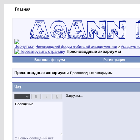
Главная
Правила форума
Новое на форуме
Живая лент
Нижегородский форум любителей аквариумистики
>
Аквариумис
Пресноводные аквариумы
Все темы форума
Регистрация
Пресноводные аквариумы
Пресноводные аквариумы
Чат
Загрузка...