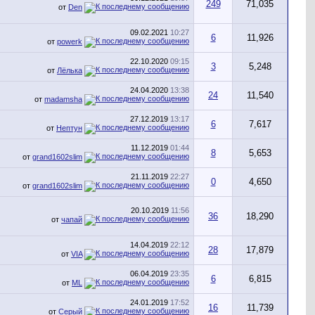
249
71,035
от
Den
09.02.2021
10:27
6
11,926
от
powerk
22.10.2020
09:15
3
5,248
от
Лёлька
24.04.2020
13:38
24
11,540
от
madamsha
27.12.2019
13:17
6
7,617
от
Нептун
11.12.2019
01:44
8
5,653
от
grand1602slim
21.11.2019
22:27
0
4,650
от
grand1602slim
20.10.2019
11:56
36
18,290
от
чапай
14.04.2019
22:12
28
17,879
от
VIA
06.04.2019
23:35
6
6,815
от
ML
24.01.2019
17:52
16
11,739
от
Серый