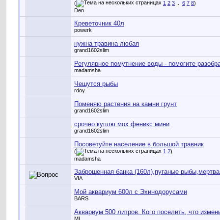
(
1
2
3
...
6
7
8
)
Den
Креветочник 40л
powerk
нужна травина любая
grand1602slim
Регулярное помутнение воды - помогите разобр
madamsha
Чешутся рыбы
rdoy
Поменяю растения на камни грунт
grand1602slim
срочно куплю мох феникс мини
grand1602slim
Посоветуйте население в большой травник
(
1
2
)
madamsha
Заброшенная банка (160л),пуганые рыбы,мертвая
VIA
Мой аквариум 600л с Эхинодорусами
BARS
Аквариум 500 литров. Кого поселить, что измен
ML