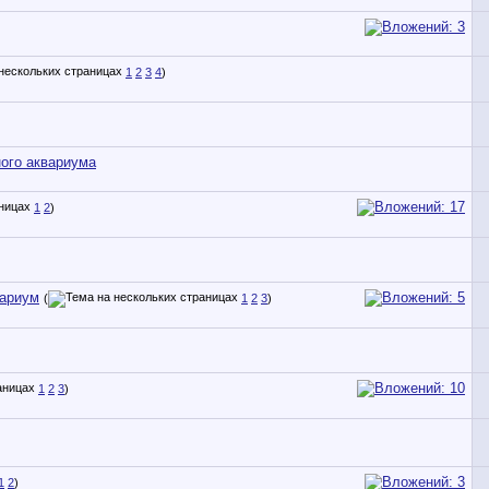
1
2
3
4
)
ого аквариума
1
2
)
вариум
(
1
2
3
)
1
2
3
)
1
2
)