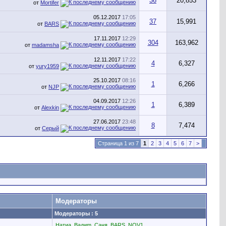
36
20,853
от
Mortifer
05.12.2017
17:05
37
15,991
от
BARS
17.11.2017
12:29
304
163,962
от
madamsha
12.11.2017
17:22
4
6,327
от
yury1959
25.10.2017
08:16
1
6,266
от
NJP
04.09.2017
12:26
1
6,389
от
Alexkin
27.06.2017
23:48
8
7,474
от
Серый
Страница 1 из 7
1
2
3
4
5
6
7
>
Модераторы
Модераторы : 5
Натиа
,
Вадиm
,
Саня
,
BARS
,
NOV1