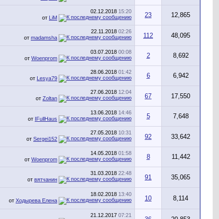
02.12.2018
15:20
23
12,865
от
LiM
22.11.2018
02:26
112
48,095
от
madamsha
03.07.2018
00:08
2
8,692
от
Woenprom
28.06.2018
01:42
6
6,942
от
Lesya79
27.06.2018
12:04
67
17,550
от
Zoltan
13.06.2018
14:46
5
7,648
от
IFullHaus
27.05.2018
10:31
92
33,642
от
Sergei152
14.05.2018
01:58
8
11,442
от
Woenprom
31.03.2018
22:48
91
35,065
от
вятчанин
18.02.2018
13:40
10
8,114
от
Ходырева Елена
21.12.2017
07:21