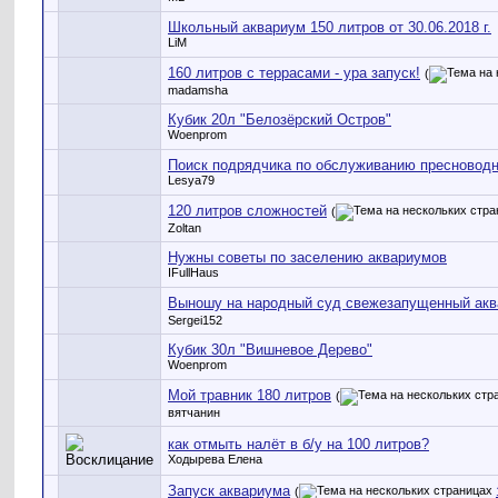
Школьный аквариум 150 литров от 30.06.2018 г.
LiM
160 литров с террасами - ура запуск!
(
madamsha
Кубик 20л "Белозёрский Остров"
Woenprom
Поиск подрядчика по обслуживанию пресноводн
Lesya79
120 литров сложностей
(
Zoltan
Нужны советы по заселению аквариумов
IFullHaus
Выношу на народный суд свежезапущенный ак
Sergei152
Кубик 30л "Вишневое Дерево"
Woenprom
Мой травник 180 литров
(
вятчанин
как отмыть налёт в б/у на 100 литров?
Ходырева Елена
Запуск аквариума
(