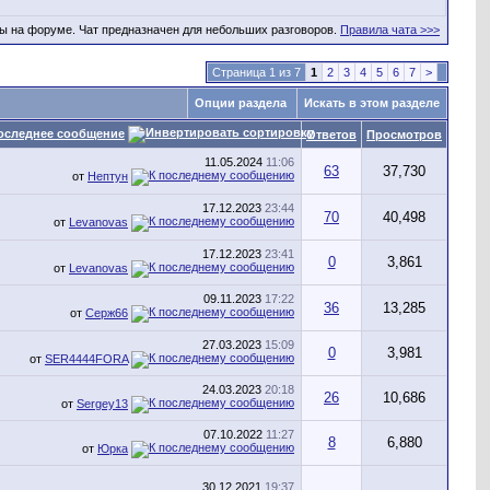
ы на форуме. Чат предназначен для небольших разговоров.
Правила чата >>>
Страница 1 из 7
1
2
3
4
5
6
7
>
Опции раздела
Искать в этом разделе
оследнее сообщение
Ответов
Просмотров
11.05.2024
11:06
63
37,730
от
Нептун
17.12.2023
23:44
70
40,498
от
Levanovas
17.12.2023
23:41
0
3,861
от
Levanovas
09.11.2023
17:22
36
13,285
от
Серж66
27.03.2023
15:09
0
3,981
от
SER4444FORA
24.03.2023
20:18
26
10,686
от
Sergey13
07.10.2022
11:27
8
6,880
от
Юрка
30.12.2021
19:37