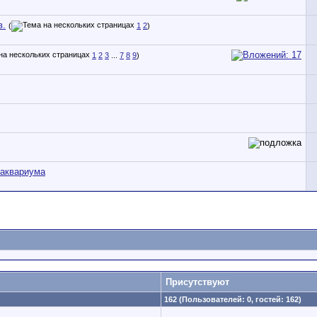
в.
(
1
2
)
1
2
3
...
7
8
9
)
 аквариума
Присутствуют
162 (Пользователей: 0, гостей: 162)