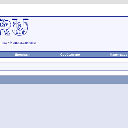
а
Статьи
Блоги
Группы
Чат
Видео
Файлы
тика
>
Наши аквариумы
Дневники
Сообщество
Календарь