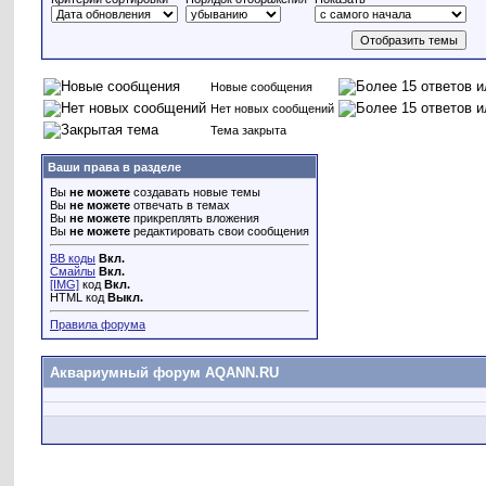
Новые сообщения
Нет новых сообщений
Тема закрыта
Ваши права в разделе
Вы
не можете
создавать новые темы
Вы
не можете
отвечать в темах
Вы
не можете
прикреплять вложения
Вы
не можете
редактировать свои сообщения
BB коды
Вкл.
Смайлы
Вкл.
[IMG]
код
Вкл.
HTML код
Выкл.
Правила форума
Аквариумный форум AQANN.RU