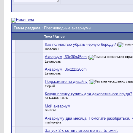
Темы раздела
: Пресноводные аквариумы
Тема
/
Автор
Как полностью убрать черную бороду?
(
lionsea80
Аквариум, 60x30x45cm
(
Levanovas
Аквариум, 36x22x26cm
Levanovas
Подскажите по дизайну
(
Серый
Какую пленку купить для декоративного пруда?
SER4444FORA
Мой аквариум
reverse
Аквариуму два месяца. Помогите разобраться. 
markovaka
Запуск 2-х сотен литров мечты. БложиГ.