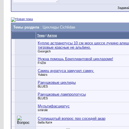
Задава
Темы раздела
: Цихлиды Cichlidae
Тема
/
Автор
Куплю астранотусы 10 см моск шоссе лукино алеш
тигровые красные не альбино.
Georgich
Нужна помощь Бриллиантовой цихлазоме!
FriZbi
Самец ауратуса замучил самку.
Yulaizs
Ракушковые цихлиды
BLUES
Ракушковые лампрологусы
BLUES
Мультифасциатус
smirole
Стопиццотый вопрос про соседей акар
баба Катя