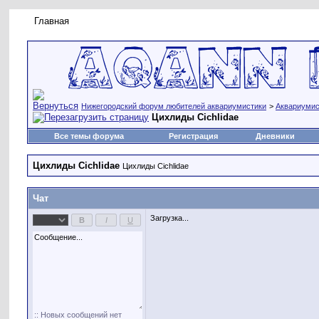
Главная
Правила форума
Новое на форуме
Живая лент
Нижегородский форум любителей аквариумистики
>
Аквариумис
Цихлиды Cichlidae
Все темы форума
Регистрация
Дневники
Цихлиды Cichlidae
Цихлиды Cichlidae
Чат
Загрузка...