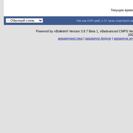
Текущее врем
Уже как 6100 дней, и 15 часов существует н
Powered by vBulletin® Version 3.8.7 Beta 1, vBadvanced CMPS Vers
20
аквариумистика
|
аквариум форум
|
аквариум нн