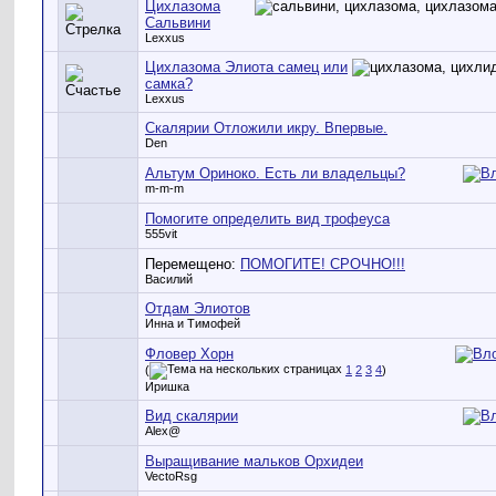
Цихлазома
Сальвини
Lexxus
Цихлазома Элиота самец или
самка?
Lexxus
Скалярии Отложили икру. Впервые.
Den
Альтум Ориноко. Есть ли владельцы?
m-m-m
Помогите определить вид трофеуса
555vit
Перемещено:
ПОМОГИТЕ! СРОЧНО!!!
Василий
Отдам Элиотов
Инна и Тимофей
Фловер Хорн
(
1
2
3
4
)
Иришка
Вид скалярии
Alex@
Выращивание мальков Орхидеи
VectoRsg