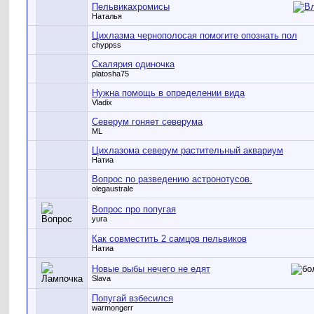
Пельвикахромисы
Наталья
Цихлазма чернополосая помогите опознать пол
chyppss
Скалярия одиночка
platosha75
Нужна помощь в определении вида
Vladix
Северум гоняет северума
ML
Цихлазома северум растительный аквариум
Натиа
Вопрос по разведению астронотусов.
olegaustrale
Вопрос про попугая
yura
Как совместить 2 самцов пельвиков
Натиа
Новые рыбы нечего не едят
Slava
Попугай взбесился
warmongerr