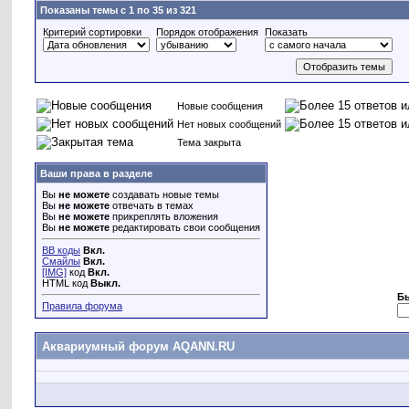
Показаны темы с 1 по 35 из 321
Критерий сортировки
Порядок отображения
Показать
Новые сообщения
Нет новых сообщений
Тема закрыта
Ваши права в разделе
Вы
не можете
создавать новые темы
Вы
не можете
отвечать в темах
Вы
не можете
прикреплять вложения
Вы
не можете
редактировать свои сообщения
BB коды
Вкл.
Смайлы
Вкл.
[IMG]
код
Вкл.
HTML код
Выкл.
Б
Правила форума
Аквариумный форум AQANN.RU