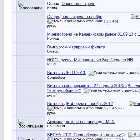
Опрос:
Опрос по встрече
Натиа
Очередная встреча в ноябре
(
1
2
3
4
5
)
русич
Минивстреча на Канавинском рынке 01.09.13 с 1
Иринка
Гамбургский ковровый фильтр
Виктор
NOV1, русич. Микровстреча Бор-Городец-НН
NOV1
Встреча ЛЕТО 2013.
(
Сомсобака
Встреча аквариумистов 27 апреля 2013г. (Весен
"междусобойчик")
(
русич
Встреча ДР форума - ноябрь 2012
(
1
2
3
4
5
6
7
)
русич
Арзамас, встреча на природе. Май.
Сан Саныч
ВЕСНА 2012. Пора обсуждать встречу ))
(
1
2
3
...
7
8
9
)