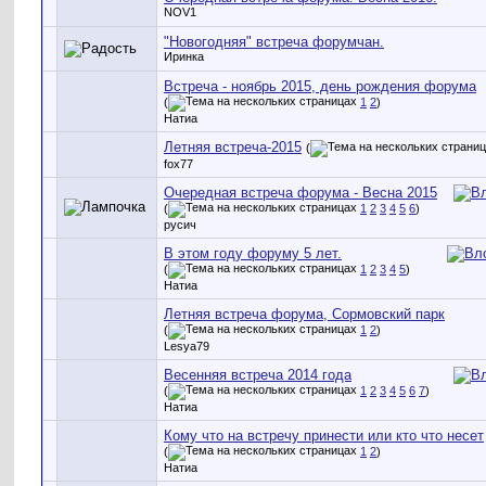
NOV1
"Новогодняя" встреча форумчан.
Иринка
Встреча - ноябрь 2015, день рождения форума
(
1
2
)
Натиа
Летняя встреча-2015
(
fox77
Очередная встреча форума - Весна 2015
(
1
2
3
4
5
6
)
русич
В этом году форуму 5 лет.
(
1
2
3
4
5
)
Натиа
Летняя встреча форума, Сормовский парк
(
1
2
)
Lesya79
Весенняя встреча 2014 года
(
1
2
3
4
5
6
7
)
Натиа
Кому что на встречу принести или кто что несет
(
1
2
)
Натиа