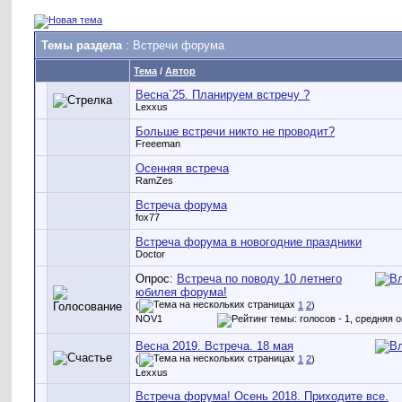
Темы раздела
: Встречи форума
Тема
/
Автор
Весна`25. Планируем встречу ?
Lexxus
Больше встречи никто не проводит?
Freeeman
Осенняя встреча
RamZes
Встреча форума
fox77
Встреча форума в новогодние праздники
Doctor
Опрос:
Встреча по поводу 10 летнего
юбилея форума!
(
1
2
)
NOV1
Весна 2019. Встреча. 18 мая
(
1
2
)
Lexxus
Встреча форума! Осень 2018. Приходите все.