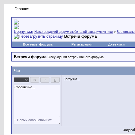
Главная
Правила форума
Новое на форуме
Живая лент
Нижегородский форум любителей аквариумистики
>
Все осталь
Встречи форума
Все темы форума
Регистрация
Дневники
Встречи форума
Обсуждения встреч нашего форума
Чат
Загрузка...
Задава