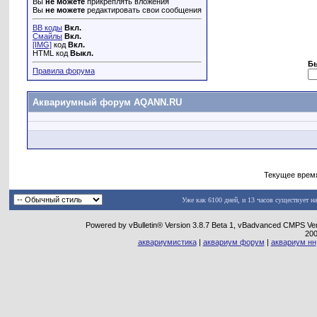
Вы
не можете
прикреплять вложения
Вы
не можете
редактировать свои сообщения
BB коды
Вкл.
Смайлы
Вкл.
[IMG]
код
Вкл.
HTML код
Выкл.
Б
Правила форума
Аквариумный форум AQANN.RU
Текущее врем
Уже как 6100 дней, и 13 часов существует н
Powered by vBulletin® Version 3.8.7 Beta 1, vBadvanced CMPS Vers
20
аквариумистика
|
аквариум форум
|
аквариум нн