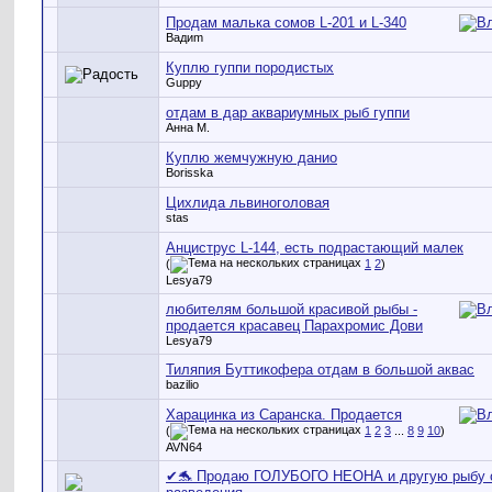
Продам малька сомов L-201 и L-340
Вадиm
Куплю гуппи породистых
Guppy
отдам в дар аквариумных рыб гуппи
Анна М.
Куплю жемчужную данио
Borisska
Цихлида львиноголовая
stas
Анциструс L-144, есть подрастающий малек
(
1
2
)
Lesya79
любителям большой красивой рыбы -
продается красавец Парахромис Дови
Lesya79
Тиляпия Буттикофера отдам в большой аквас
bazilio
Харацинка из Саранска. Продается
(
1
2
3
...
8
9
10
)
AVN64
✔🐬 Продаю ГОЛУБОГО НЕОНА и другую рыбу 