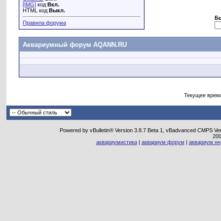
[IMG]
код
Вкл.
HTML код
Выкл.
Б
Правила форума
Аквариумный форум AQANN.RU
Текущее врем
Powered by vBulletin® Version 3.8.7 Beta 1, vBadvanced CMPS Vers
20
аквариумистика
|
аквариум форум
|
аквариум нн