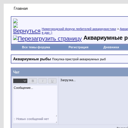
Главная
Правила форума
Новое на форуме
Живая лент
Нижегородский форум любителей аквариумистики
>
Аква
в дар :)
Аквариумные 
Все темы форума
Регистрация
Дневники
Аквариумные рыбы
Покупка-пристрой аквариумных рыб
Чат
Загрузка...