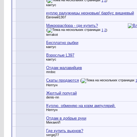
(
1
2
)
кактус
куплю радужницы неоновые/ барбус вишневый
Евгений1307
Микрорасбора - где купить?
(
1
2
)
terrakot
Бесплатно рыбки
кактус
Взрослые L397
кактус
Отдам малавийцев
mrdoc
Скаты продаются
(
Нептун
Желтый попугай
denis-nn
Куплю. обменяю на корм ампулярий.
Нептун
Отдам в добрые руки
МихаилЛ
Где купить вьюнов?
sergej77