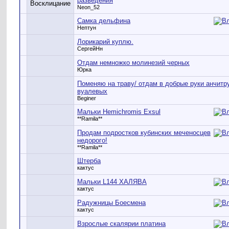
разведения
Neon_52
Cамка дельфина
Нептун
Лорикарий куплю.
СергейНн
Отдам немножко молинезий черных
Юрка
Поменяю на траву/ отдам в добрые руки анчитр
вуалевых
Beginer
Мальки Hemichromis Exsul
**Ramila**
Продам подростков кубинских меченосцев
недорого!
**Ramila**
Штерба
кактус
Мальки L144 ХАЛЯВА
кактус
Радужницы Боесмена
кактус
Взрослые скалярии платина