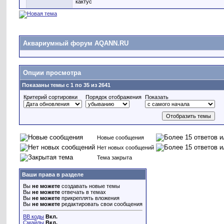
кактус
Аквариумный форум AQANN.RU
Опции просмотра
Показаны темы с 1 по 35 из 2641
Критерий сортировки
Порядок отображения
Показать
Новые сообщения
Нет новых сообщений
Тема закрыта
Ваши права в разделе
Вы
не можете
создавать новые темы
Вы
не можете
отвечать в темах
Вы
не можете
прикреплять вложения
Вы
не можете
редактировать свои сообщения
BB коды
Вкл.
Смайлы
Вкл.