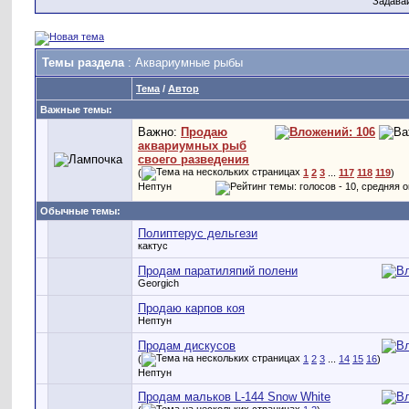
Задава
Темы раздела
: Аквариумные рыбы
Тема
/
Автор
Важные темы:
Важно:
Продаю
аквариумных рыб
своего разведения
(
1
2
3
...
117
118
119
)
Нептун
Обычные темы:
Полиптерус дельгези
кактус
Продам паратиляпий полени
Georgich
Продаю карпов коя
Нептун
Продам дискусов
(
1
2
3
...
14
15
16
)
Нептун
Продам мальков L-144 Snow White