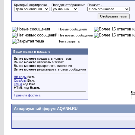
Критерий сортировки
Порядок отображения
Показать
Новые сообщения
Нет новых сообщений
Тема закрыта
Ваши права в разделе
Вы
не можете
создавать новые темы
Вы
не можете
отвечать в темах
Вы
не можете
прикреплять вложения
Вы
не можете
редактировать свои сообщения
BB коды
Вкл.
Смайлы
Вкл.
[IMG]
код
Вкл.
HTML код
Выкл.
Б
Правила форума
Аквариумный форум AQANN.RU