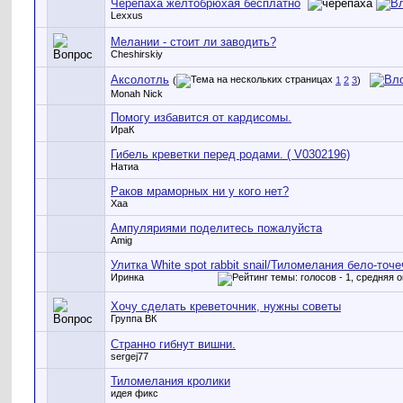
Черепаха желтобрюхая бесплатно
Lexxus
Мелании - стоит ли заводить?
Cheshirskiy
Аксолотль
(
1
2
3
)
Monah Nick
Помогу избавится от кардисомы.
ИраК
Гибель креветки перед родами. ( V0302196)
Натиа
Раков мраморных ни у кого нет?
Xaa
Ампуляриями поделитесь пожалуйста
Amig
Улитка White spot rabbit snail/Тиломелания бело-точе
Иринка
Хочу сделать креветочник, нужны советы
Группа ВК
Странно гибнут вишни.
sergej77
Тиломелания кролики
идея фикс