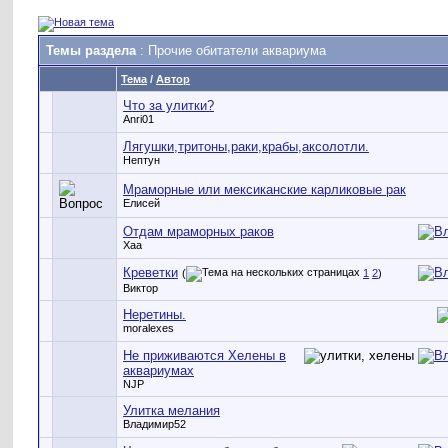
Темы раздела
: Прочие обитатели аквариума
Тема
/
Автор
Что за улитки?
Anri01
Лягушки,тритоны,раки,крабы,аксолотли.
Нептун
Мраморные или мексиканские карликовые рак
Елисей
Отдам мраморных раков
Xaa
Креветки
(
1
2
)
Виктор
Неретины.
moralexes
Не приживаются Хелены в
аквариумах
NJP
Улитка мелания
Владимир52