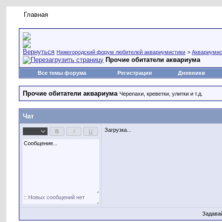
Главная
Правила форума
Новое на форуме
Живая лент
Нижегородский форум любителей аквариумистики
>
Аквариумис
Прочие обитатели аквариума
Все темы форума
Регистрация
Дневники
Прочие обитатели аквариума
Черепахи, креветки, улитки и т.д.
Чат
Загрузка...
Задава