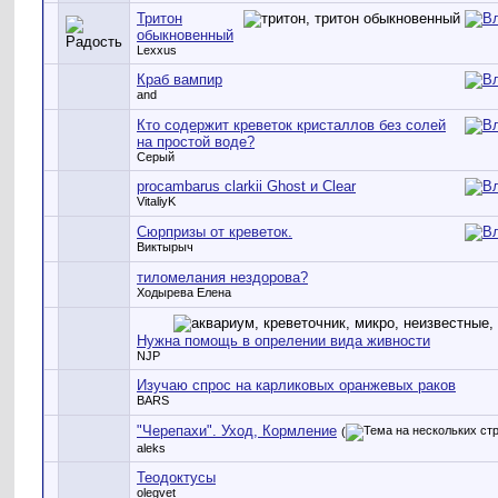
Тритон
обыкновенный
Lexxus
Краб вампир
and
Кто содержит креветок кристаллов без солей
на простой воде?
Серый
procambarus clarkii Ghost и Clear
VitaliyK
Сюрпризы от креветок.
Виктырыч
тиломелания нездорова?
Ходырева Елена
Нужна помощь в опрелении вида живности
NJP
Изучаю спрос на карликовых оранжевых раков
BARS
"Черепахи". Уход, Кормление
(
aleks
Теодоктусы
olegvet