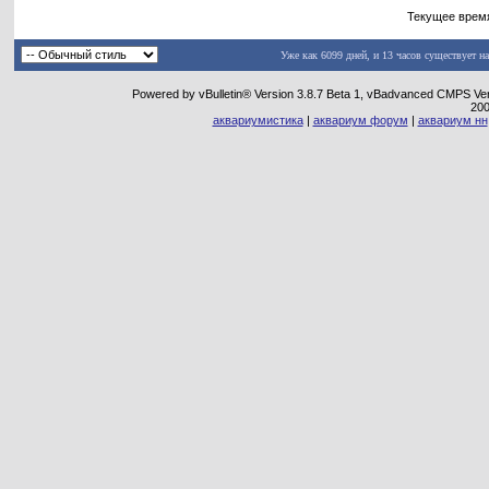
Текущее врем
Уже как 6099 дней, и 13 часов существует н
Powered by vBulletin® Version 3.8.7 Beta 1, vBadvanced CMPS Vers
20
аквариумистика
|
аквариум форум
|
аквариум нн