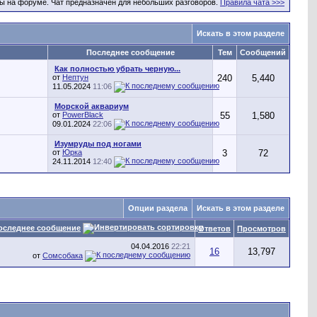
ы на форуме. Чат предназначен для небольших разговоров.
Правила чата >>>
Искать в этом разделе
Последнее сообщение
Тем
Сообщений
Как полностью убрать черную...
от
Нептун
240
5,440
11.05.2024
11:06
Морской аквариум
от
PowerBlack
55
1,580
09.01.2024
22:06
Изумруды под ногами
от
Юрка
3
72
24.11.2014
12:40
Опции раздела
Искать в этом разделе
оследнее сообщение
Ответов
Просмотров
04.04.2016
22:21
16
13,797
от
Сомсобака