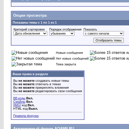
Опции просмотра
Показаны темы с 1 по 1 из 1
Критерий сортировки
Порядок отображения
Показать
Новые сообщения
Нет новых сообщений
Тема закрыта
Ваши права в разделе
Вы
не можете
создавать новые темы
Вы
не можете
отвечать в темах
Вы
не можете
прикреплять вложения
Вы
не можете
редактировать свои сообщения
BB коды
Вкл.
Смайлы
Вкл.
[IMG]
код
Вкл.
HTML код
Выкл.
Правила форума
Аквариумный форум AQANN.RU