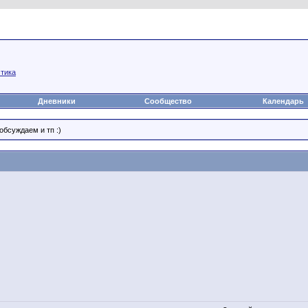
а
Статьи
Блоги
Группы
Чат
Видео
Файлы
тика
Дневники
Сообщество
Календарь
бсуждаем и тп :)