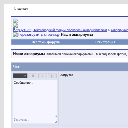
Главная
Правила форума
Новое на форуме
Живая лент
Нижегородский форум любителей аквариумистики
>
Аквариумис
Наши аквариумы
Все темы форума
Регистрация
Наши аквариумы
Хвалимся своими аквариумами - выкладываем фотки, о
Чат
Загрузка...