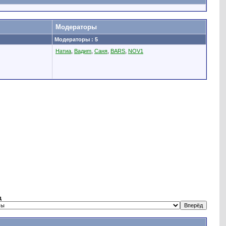
Модераторы
Модераторы : 5
Натиа
,
Вадиm
,
Саня
,
BARS
,
NOV1
д