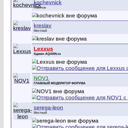
kochevnick
Новичок
kreslav
Местный
Lexxus
Админ AQANN.ru
NOV1
ГЛАВНЫЙ МОДЕРАТОР ФОРУМА
serega-leon
Местный