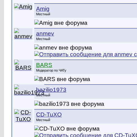
Amig
Местный
anmev
Местный
BARS
Модератор по ЧАТу
bazilio1973
Местный
CD-TuXO
Местный