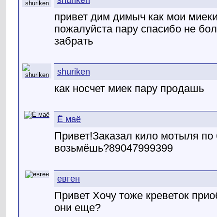
shuriken
привет дим димыч как мои миек
пожалуйста пару спасибо не бол
забрать
shuriken
как носчет миек пару продашь
Ё маё
Привет!Заказал кило мотыля по
возьмёшь?89047999399
евген
Привет Хочу тоже креветок прио
они еще?