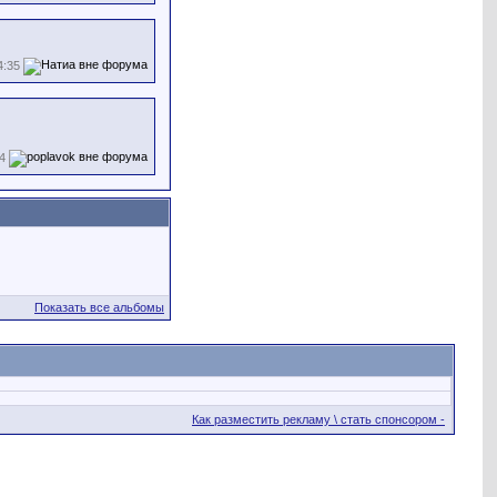
4:35
4
Показать все альбомы
Как разместить рекламу \ стать спонсором -