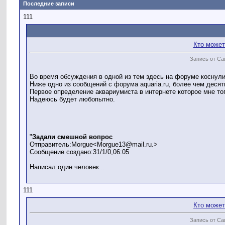
Последние записи
111
Кто может
Запись от Са
Во время обсуждения в одной из тем здесь на форуме коснули
Ниже одно из сообщений с форума aquaria.ru, более чем десят
Первое определение аквариумиста в интернете которое мне то
Надеюсь будет любопытно.
"
Задали смешной вопрос
Отправитель:Morgue<Morgue13@mail.ru.>
Сообщение создано:31/1/0,06:05
Написал один человек...
111
Кто может
Запись от Са