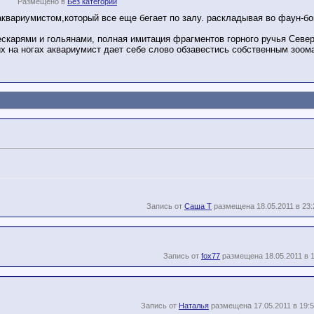
Размещено в
Без категории
 аквариумистом,который все еще бегает по залу. раскладывая во фаун-б
скарями и гольянами, полная имитация фрагментов горного ручья Северн
х на ногах аквариумист дает себе слово обзавестись собственным зоома
Запись от
Саша Т
размещена 18.05.2011 в 23:
Запись от
fox77
размещена 18.05.2011 в 1
Запись от
Наталья
размещена 17.05.2011 в 19: