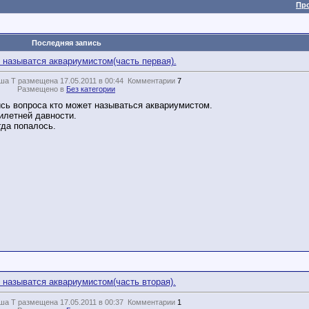
Пр
Последняя запись
 называтся аквариумистом(часть первая).
ша Т размещена 17.05.2011 в 00:44
Комментарии
7
Размещено в
Без категории
сь вопроса кто может называться аквариумистом.
илетней давности.
гда попалось.
 называтся аквариумистом(часть вторая).
ша Т размещена 17.05.2011 в 00:37
Комментарии
1