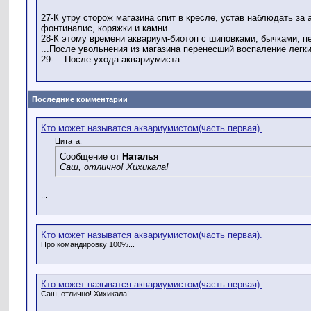
27-К утру сторож магазина спит в кресле, устав наблюдать за
фонтиналис, коряжки и камни.
28-К этому времени аквариум-биотоп с шиповками, бычками, пе
...После увольнения из магазина перенесший воспаление легки
29-....После ухода аквариумиста...
Последние комментарии
Кто может называтся аквариумистом(часть первая).
Цитата:
Сообщение от
Наталья
Саш, отлично! Хихикала!
...
Кто может называтся аквариумистом(часть первая).
Про командировку 100%...
Кто может называтся аквариумистом(часть первая).
Саш, отлично! Хихикала!...