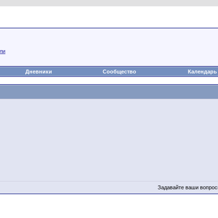
а
Статьи
Блоги
Группы
Чат
Видео
Файлы
ли
Дневники
Сообщество
Календарь
Задавайте ваши вопрос