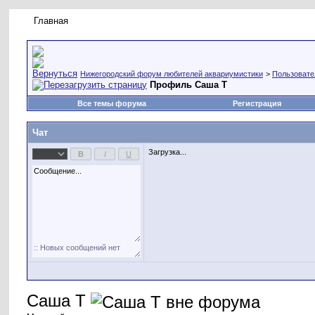
Главная
Правила форума
Новое на форуме
Живая лент
Нижегородский форум любителей аквариумистики
>
Пользовате
Профиль Саша Т
Все темы форума
Регистрация
Чат
Загрузка...
Саша Т