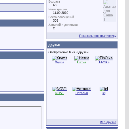
Возраст
63
Регистрация
11.09.2010
Всего сообщений
303
Записей в дневнике
2
Показать всю статистику
Друзья
Отображение 6 из 9 друзей
Xryms
Натиа
TihOlka
NOV1
Наталья
jel
Все друзья