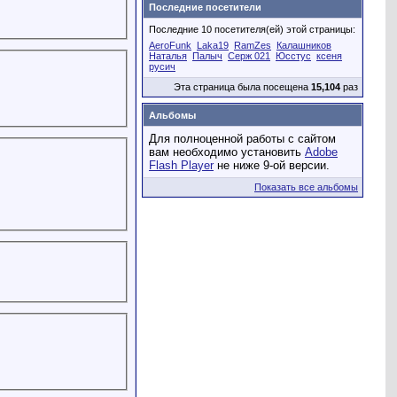
Последние посетители
Последние 10 посетителя(ей) этой страницы:
AeroFunk
Laka19
RamZes
Калашников
Наталья
Палыч
Серж 021
Юсстус
ксеня
русич
Эта страница была посещена
15,104
раз
Альбомы
Для полноценной работы с сайтом
вам необходимо установить
Adobe
Flash Player
не ниже 9-ой версии.
Показать все альбомы