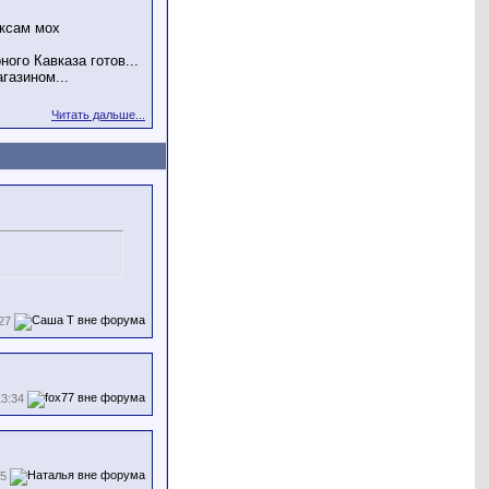
оксам мох
ого Кавказа готов...
газином...
Читать дальше...
27
3:34
55