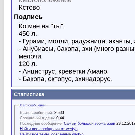
Местоположение
Кстово
Подпись
Ко мне на "ты".
450 л.
- Гурами, молли, радужници, аканты,
- Анубиасы, бакопа, эхи (много разны
мелочи.
120 л.
- Анциструс, креветки Амано.
- Бакопа, октопус, эхинадорус.
Статистика
Всего сообщений
Всего сообщений:
2,533
Сообщений в день:
0.44
Последнее сообщение:
Самый большой зоомагазин
29.12.201
Найти все сообщения от wertyh
Найти все темы, созданные wertyh