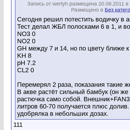
Запись от wertyh размещена 20.08.2011 в
Размещено в
Без катег
Сегодня решил потестить водичку в а
Тест делал ЖБЛ полосками 6 в 1, и во
NO3 0
NO2 0
GH между 7 и 14, но по цвету ближе к
KH 8
pH 7.2
CL2 0
Перемерял 2 раза, показания такие ж
В акве растёт сильный бамбук (он же 
растючка само собой. Внешник+FAN3
литров 60-70 получается плюс долив
удобрялка в небольших дозах.
111