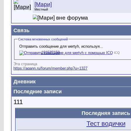
[Мари]
Местный
Связь
Система мгновенных сообщений
Отправить сообщение для wertyh, используя...
191527159
ICQ
Эта страница
https://aqann.ru/forum/member.php?u=1327
Дневник
Последние записи
111
Последняя запись
Тест водички