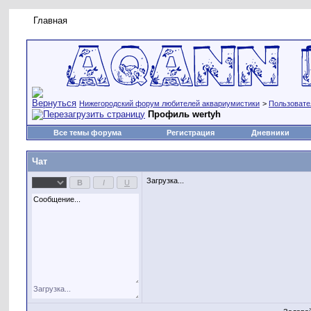
Главная
Правила форума
Новое на форуме
Живая лент
Нижегородский форум любителей аквариумистики
>
Пользовате
Профиль wertyh
Все темы форума
Регистрация
Дневники
Чат
Загрузка...