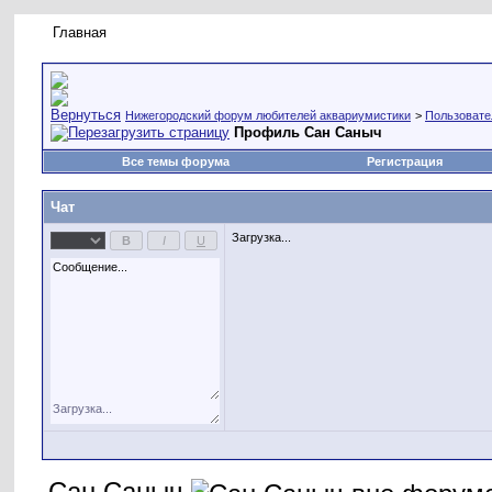
Главная
Правила форума
Новое на форуме
Живая лент
Нижегородский форум любителей аквариумистики
>
Пользовате
Профиль Сан Саныч
Все темы форума
Регистрация
Чат
Загрузка...
Сан Саныч