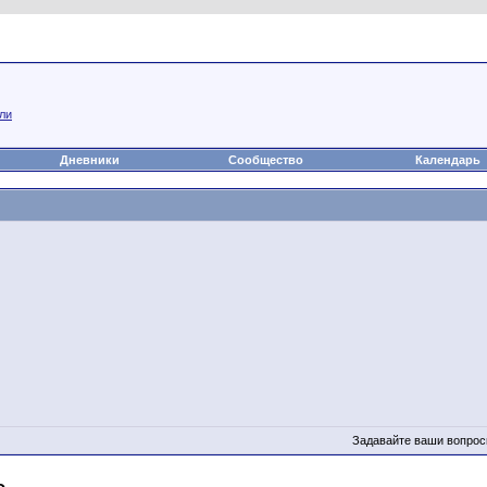
а
Статьи
Блоги
Группы
Чат
Видео
Файлы
ли
Дневники
Сообщество
Календарь
Задавайте ваши вопрос