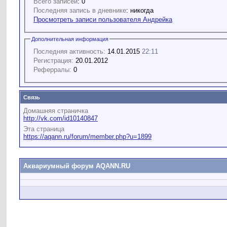
Всего записей
: 0
Последняя запись в дневнике
: никогда
Просмотреть записи пользователя Андрейка
Дополнительная информация
Последняя активность:
14.01.2015
22:11
Регистрация:
20.01.2012
Реферралы:
0
Связь
Домашняя страничка
http://vk.com/id10140847
Эта страница
https://aqann.ru/forum/member.php?u=1899
Аквариумный форум AQANN.RU