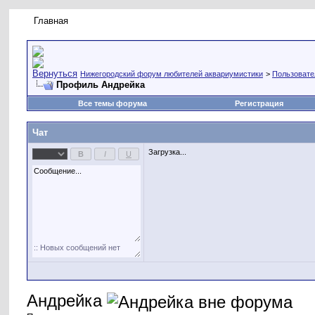
Главная
Правила форума
Новое на форуме
Живая лент
Нижегородский форум любителей аквариумистики
>
Пользовате
Профиль Андрейка
Все темы форума
Регистрация
Чат
Загрузка...
Андрейка