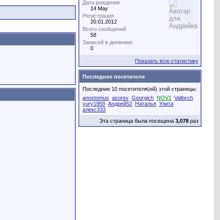
Дата рождения
14 May
Регистрация
20.01.2012
Всего сообщений
58
Записей в дневнике
0
Показать всю статистику
Последние посетители
Последние 10 посетителя(ей) этой страницы:
anostomus
asorev
Georgich
NOV1
Vallorch
yury1959
Андрей52
Наталья
Улита
алекс333
Эта страница была посещена
3,078
раз