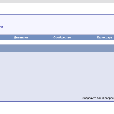
а
Статьи
Блоги
Группы
Чат
Видео
Файлы
ли
Дневники
Сообщество
Календарь
Задавайте ваши вопрос