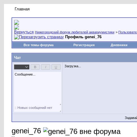
Главная
Правила форума
Новое на форуме
Живая лент
Нижегородский форум любителей аквариумистики
>
Пользовате
Профиль genei_76
Все темы форума
Регистрация
Дневники
Чат
Загрузка...
Задава
genei_76