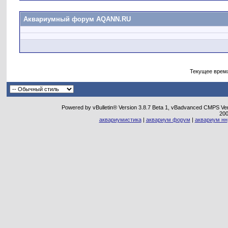
Аквариумный форум AQANN.RU
Текущее врем
Powered by vBulletin® Version 3.8.7 Beta 1, vBadvanced CMPS Vers
20
аквариумистика
|
аквариум форум
|
аквариум нн