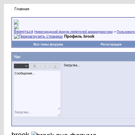
Главная
Правила форума
Новое на форуме
Живая лент
Нижегородский форум любителей аквариумистики
>
Пользовате
Профиль brook
Все темы форума
Регистрация
Чат
Загрузка...
brook