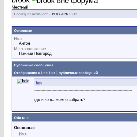
Местный
Последняя активность:
19.03.2026
18:12
Основные
Имя
Антон
Местоположение
Нижний Новгород
Публичные сообщения
Отображение с 1 по
1
из
1
публичных сообщений
helg
--------------------------------------------------------------------------------
где и когда можно забрать?
Обо мне
Основные
Имя