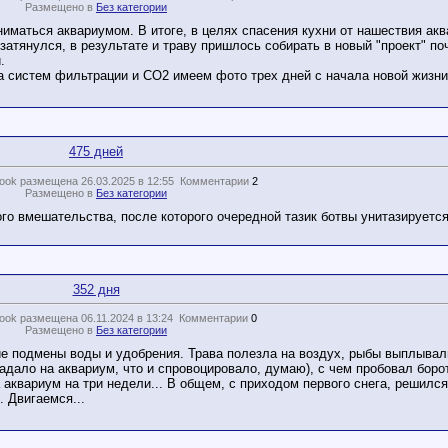
Размещено в
Без категории
иматься аквариумом. В итоге, в целях спасения кухни от нашествия ак
атянулся, в результате и траву пришлось собирать в новый "проект" по
.
а систем фильтрации и СО2 имеем фото трех дней с начала новой жизни.
475 дней
ook размещена 26.03.2025 в 12:55
Комментарии
2
Размещено в
Без категории
го вмешательства, после которого очередной тазик ботвы унитазируется
352 дня
ook размещена 06.11.2024 в 13:24
Комментарии
0
Размещено в
Без категории
ие подмены воды и удобрения. Трава полезла на воздух, рыбы выплывал
дало на аквариум, что и спровоцировало, думаю), с чем пробовал боро
 аквариум на три недели... В общем, с приходом первого снега, решилс
. Двигаемся...