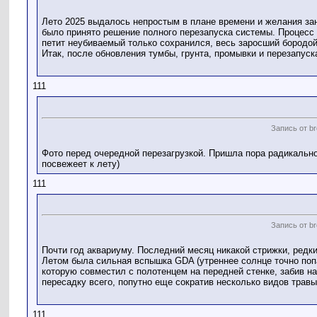
Лето 2025 выдалось непростым в плане времени и желания зан
было принято решение полного перезапуска системы. Процесс з
петит неубиваемый только сохранился, весь заросший бородой
Итак, после обновления тумбы, грунта, промывки и перезапуск
111
Запись от br
Фото перед очередной перезагрузкой. Пришла пора радикально
посвежеет к лету)
111
Запись от br
Почти год аквариуму. Последний месяц никакой стрижки, редк
Летом была сильная вспышка GDA (утреннее солнце точно попа
которую совместил с полотенцем на передней стенке, забив на
пересадку всего, попутно еще сократив несколько видов травы
111