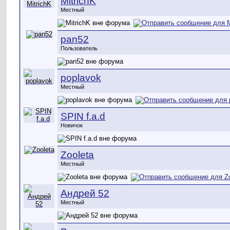
MitrichK
Местный
pan52
Пользователь
poplavok
Местный
SPIN f.a.d
Новичок
Zooleta
Местный
Андрей 52
Местный