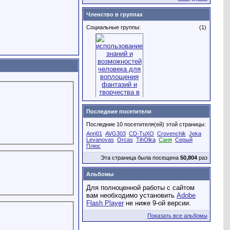
Членство в группах
Социальные группы:
(1)
Последние посетители
Последние 10 посетителя(ей) этой страницы:
Anri01
AVG303
CD-TuXO
Crovenchik
Jeka
акваскейп
Levanovas
Orcas
TihOlka
Саня
Серый
Плюс
Эта страница была посещена
50,804
раз
Альбомы
Для полноценной работы с сайтом
вам необходимо установить
Adobe
Flash Player
не ниже 9-ой версии.
Показать все альбомы