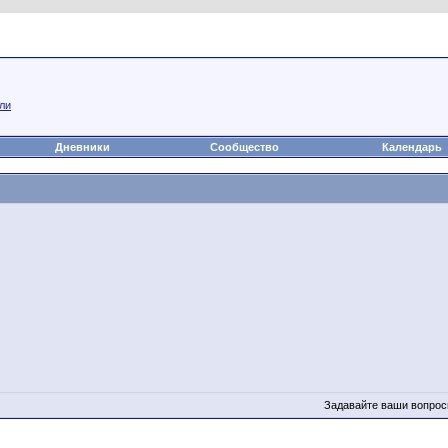
а
Статьи
Блоги
Группы
Чат
Видео
Файлы
ли
Дневники
Сообщество
Календарь
Задавайте ваши вопрос