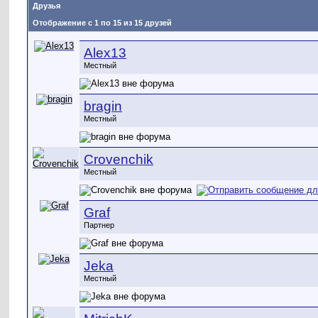
Друзья
Отображение с 1 по 15 из 15 друзей
Alex13
Местный
bragin
Местный
Crovenchik
Местный
Graf
Партнер
Jeka
Местный