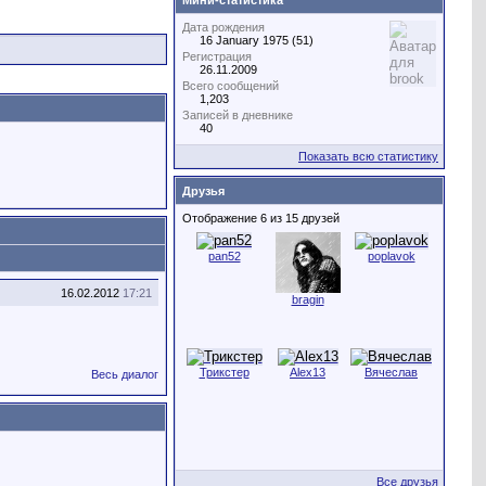
Мини-статистика
Дата рождения
16 January 1975 (51)
Регистрация
26.11.2009
Всего сообщений
1,203
Записей в дневнике
40
Показать всю статистику
Друзья
Отображение 6 из 15 друзей
pan52
poplavok
16.02.2012
17:21
bragin
Трикстер
Alex13
Вячеслав
Весь диалог
Все друзья