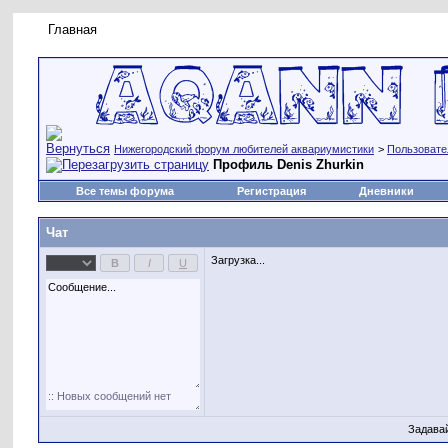
Главная
Правила форума
Новое на форуме
Живая лент
Нижегородский форум любителей аквариумистики
>
Пользовате
Профиль Denis Zhurkin
Все темы форума
Регистрация
Дневники
Чат
Загрузка...
Задава