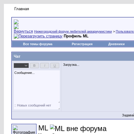
Главная
Правила форума
Новое на форуме
Живая лент
Нижегородский форум любителей аквариумистики
>
Пользовате
Профиль ML
Все темы форума
Регистрация
Дневники
Чат
Загрузка...
Задава
ML