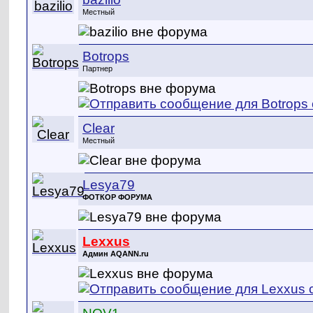
Местный
Botrops
Партнер
Clear
Местный
Lesya79
ФОТКОР ФОРУМА
Lexxus
Админ AQANN.ru