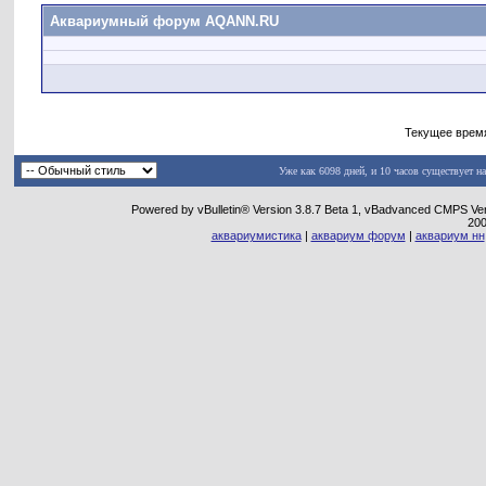
Аквариумный форум AQANN.RU
Текущее врем
Уже как 6098 дней, и 10 часов существует н
Powered by vBulletin® Version 3.8.7 Beta 1, vBadvanced CMPS Vers
20
аквариумистика
|
аквариум форум
|
аквариум нн