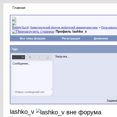
Главная
Правила форума
Новое на форуме
Живая лент
Нижегородский форум любителей аквариумистики
>
Пользовате
Профиль lashko_v
Все темы форума
Регистрация
Дневники
Чат
Загрузка...
Задава
lashko_v