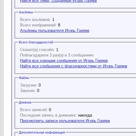
Найти все темы, созданные Игорь Горяев
Альбомы
Всего альбомов:
1
Всего изображений:
8
Альбомы пользователя Игорь Горяев
Всего благодарностей
Сказал(а) спасибо:
1
Поблагодарили 3 раз(а) в 3 сообщениях
Найти все хорошие сообщения от Игорь Горяев
Найти все сообщения с благодарностями от Игорь Горяев
Файлы
Загрузки:
0
Закачек:
0
Дневник
Всего записей
: 0
Последняя запись в дневнике
: никогда
Просмотреть записи пользователя Игорь Горяев
Дополнительная информация