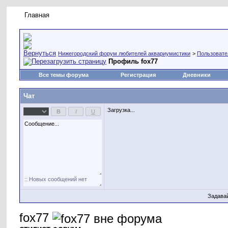
Главная
Правила форума
Новое на форуме
Живая лент
Нижегородский форум любителей аквариумистики
>
Пользовате
Профиль fox77
Все темы форума
Регистрация
Дневники
Чат
Загрузка...
Задава
fox77