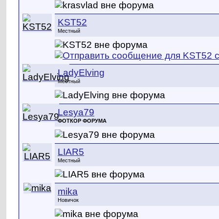
KST52
Местный
LadyElving
Местный
Lesya79
ФОТКОР ФОРУМА
LIAR5
Местный
mika
Новичок