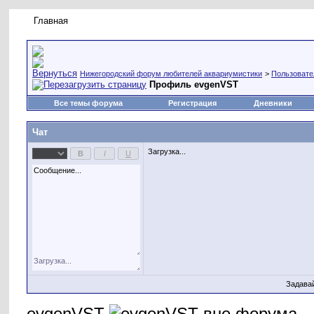
Главная
Правила форума
Новое на форуме
Живая лент
Нижегородский форум любителей аквариумистики
>
Пользовате
Профиль evgenVST
Все темы форума
Регистрация
Дневники
Чат
Загрузка...
Задава
evgenVST