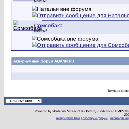
Местный
Сомсобака
Местный
Аквариумный форум AQANN.RU
Текущее врем
Powered by vBulletin® Version 3.8.7 Beta 1, vBadvanced CMPS Vers
20
аквариумистика
|
аквариум форум
|
аквариум нн