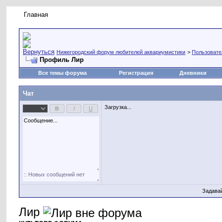
Главная
Правила форума
Новое на форуме
Живая лент
Нижегородский форум любителей аквариумистики
>
Пользовате
Профиль Лир
Все темы форума
Регистрация
Дневники
Чат
Загрузка...
Задава
Лир