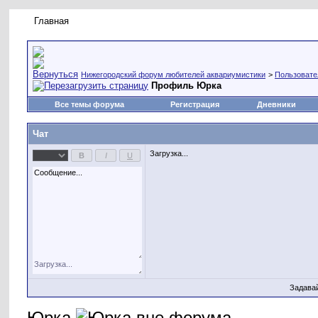
Главная
Правила форума
Новое на форуме
Живая лент
Нижегородский форум любителей аквариумистики
>
Пользовате
Профиль Юрка
Все темы форума
Регистрация
Дневники
Чат
Загрузка...
Задава
Юрка