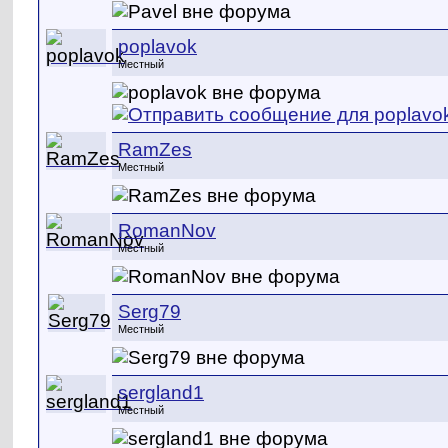
poplavok
Местный
RamZes
Местный
RomanNov
Местный
Serg79
Местный
sergland1
Местный