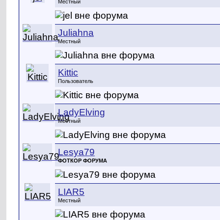
Местный
Juliahna
Местный
Kittic
Пользователь
LadyElving
Местный
Lesya79
ФОТКОР ФОРУМА
LIAR5
Местный