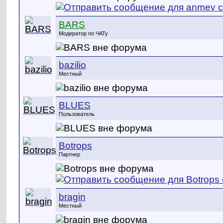
BARS
Модератор по ЧАТу
bazilio
Местный
BLUES
Пользователь
Botrops
Партнер
bragin
Местный