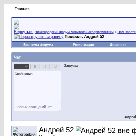
Главная
Правила форума
Новое на форуме
Живая лент
Нижегородский форум любителей аквариумистики
>
Пользовате
Профиль Андрей 52
Все темы форума
Регистрация
Дневники
Чат
Загрузка...
Задава
Андрей 52