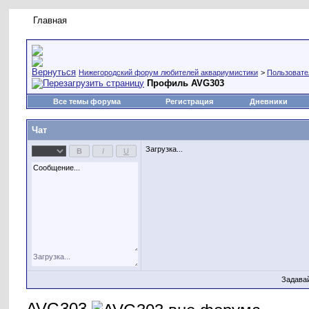
Главная
Правила форума
Новое на форуме
Живая лент
Нижегородский форум любителей аквариумистики
>
Пользовате
Профиль AVG303
Все темы форума
Регистрация
Дневники
Чат
Загрузка...
Задава
AVG303