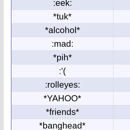
:eek:
*tuk*
*alcohol*
:mad:
*pih*
:'(
:rolleyes:
*YAHOO*
*friends*
*banghead*