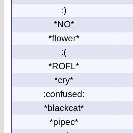
:)
*NO*
*flower*
:(
*ROFL*
*cry*
:confused:
*blackcat*
*pipec*