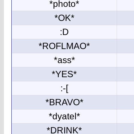
*photo*
*OK*
:D
*ROFLMAO*
*ass*
*YES*
:-[
*BRAVO*
*dyatel*
*DRINK*