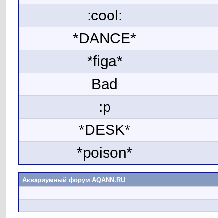
:cool:
*DANCE*
*figa*
Bad
:p
*DESK*
*poison*
Аквариумный форум AQANN.RU