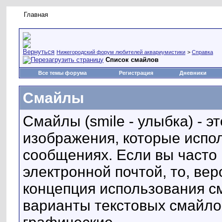
Главная
Правила форума
Новое на форуме
Живая лент
Нижегородский форум любителей аквариумистики
>
Справка
Список смайлов
Все темы форума
Регистрация
Дневники
Смайлы
Смайлы (smile - улыбка) - 
изображения, которые испо
сообщениях. Если вы часто 
электронной почтой, то, вер
концепция использования 
варианты текстовых смайло