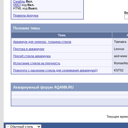
Смайлы
Вкл.
[IMG]
код
Вкл.
HTML код
Выкл.
Б
Правила форума
Похожие темы
Тема
Аквариум для черепах, толщина стекла
Tiamatra
Протока в аквариуме
Lexxus
Прогиб стекла аквариума
asd-www
Испытание стекла на прочность
RomanNo
Помогите с раскроем стекла для склеивания аквариума))
KST52
Аквариумный форум AQANN.RU
Текущее врем