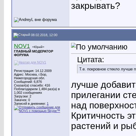
закрывать?
08.02.2018, 12:00
NOV1
=Юрий=
ГЛАВНЫЙ МОДЕРАТОР
ФОРУМА
Цитата:
Т.е. покровное стекло лучше 
Регистрация: 14.12.2009
Адрес: Москва, г.Бор,
Нижегородская обл.
лучше добавит
Сообщений: 6,876
Сказал(а) спасибо: 416
Поблагодарили 1,484 раз(а) в
прилегании сте
1,002 сообщениях
Загрузки: 2
Закачек: 0
над поверхнос
Записей в дневнике:
1
Критичность эт
растений и ры