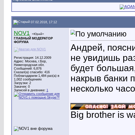
07.02.2018, 17:12
NOV1
=Юрий=
ГЛАВНЫЙ МОДЕРАТОР
ФОРУМА
Андрей, поясни
не увидишь ра
Регистрация: 14.12.2009
Адрес: Москва, г.Бор,
Нижегородская обл.
будет большая
Сообщений: 6,876
Сказал(а) спасибо: 416
накрыв банки 
Поблагодарили 1,484 раз(а) в
1,002 сообщениях
Загрузки: 2
несколько час
Закачек: 0
Записей в дневнике:
1
____________
Big brother is w