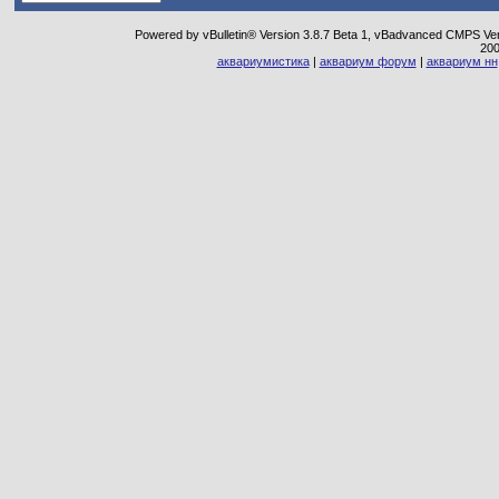
Powered by vBulletin® Version 3.8.7 Beta 1, vBadvanced CMPS Vers
20
аквариумистика
|
аквариум форум
|
аквариум нн