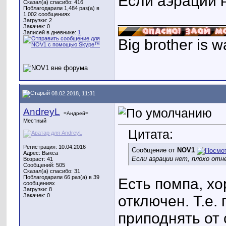
Если аэрации н
Сказал(а) спасибо: 416
Поблагодарили 1,484 раз(а) в
____________
1,002 сообщениях
Загрузки: 2
Закачек: 0
Записей в дневнике:
1
Big brother is w
08.02.2018, 11:31
AndreyL
=Андрей=
Местный
Цитата:
Регистрация: 10.04.2016
Сообщение от
NOV1
Адрес: Выкса
Если аэрации нет, плохо от
Возраст: 41
Сообщений: 505
Сказал(а) спасибо: 31
Поблагодарили 66 раз(а) в 39
Есть помпа, хо
сообщениях
Загрузки: 8
Закачек: 0
отключен. Т.е.
приподнять от 