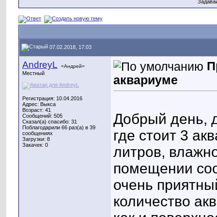
Задава
07.02.2018, 17:03
AndreyL
П
=Андрей=
Местный
аквариуме
Регистрация: 10.04.2016
Адрес: Выкса
Возраст: 41
Добрый день, 
Сообщений: 505
Сказал(а) спасибо: 31
Поблагодарили 66 раз(а) в 39
где стоит 3 а
сообщениях
Загрузки: 8
Закачек: 0
литров, влажно
помещении соо
очень приятны
количество акв