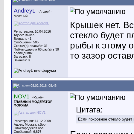
AndreyL
=Андрей=
Местный
Крышек нет. В
Регистрация: 10.04.2016
стекло будет п
Адрес: Выкса
Возраст: 41
Сообщений: 505
рыбы к этому о
Сказал(а) спасибо: 31
Поблагодарили 66 раз(а) в 39
то зазор остав
сообщениях
Загрузки: 8
Закачек: 0
08.02.2018, 08:46
NOV1
=Юрий=
ГЛАВНЫЙ МОДЕРАТОР
ФОРУМА
Цитата:
Если покровное стекло будет 
Регистрация: 14.12.2009
Адрес: Москва, г.Бор,
Нижегородская обл.
Сообщений: 6,876