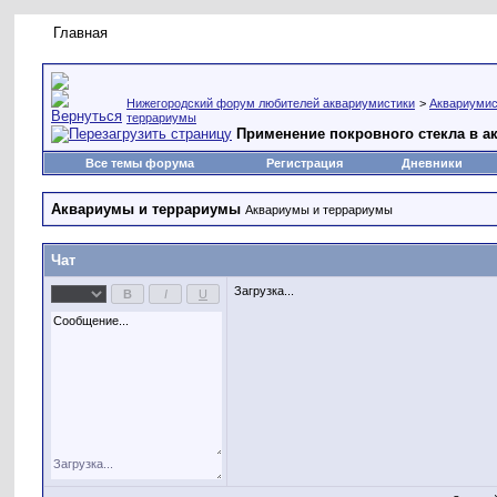
Главная
Правила форума
Новое на форуме
Живая лент
Нижегородский форум любителей аквариумистики
>
Аквариумис
террариумы
Применение покровного стекла в а
Все темы форума
Регистрация
Дневники
Аквариумы и террариумы
Аквариумы и террариумы
Чат
Загрузка...