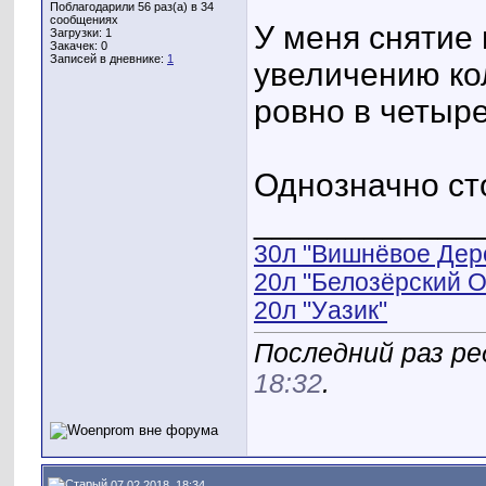
Поблагодарили 56 раз(а) в 34
сообщениях
У меня снятие 
Загрузки: 1
Закачек: 0
Записей в дневнике:
1
увеличению ко
ровно в четыре
Однозначно ст
____________
30л "Вишнёвое Дер
20л "Белозёрский О
20л "Уазик"
Последний раз ре
18:32
.
07.02.2018, 18:34